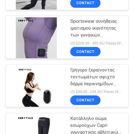
κοστουμιών MLXL
ΈΛΕΓΧΟΣ
CONTACT
περικνημίδων
Sportswear συνήθειας
ΜΑΣ
14
ιματισμού ικανότητας
ΕΛΆΤΕ
των γυναικών
Ασύρματο κοστούμι
ΣΕ
συστημάτων EMS
US $208.00 - 499.00/ Pieces MOQ:1pieces
EMS
νάυλον πορφυρά
ΕΠΑΦΉ
CONTACT
πουκάμισα
ΜΕ
Γρήγορο ξεραίνοντας
τεντωμάτων σφιχτό
ΝΈΑ
δέρμα περικνημίδων
44
ισχίων ανυψωτικό που
US $86.00 - 239.00/ Pieces MOQ:1pieces
αισθάνεται το ύφασμα
ΠΕΡΙΠΤΏΣΕΙΣ
CONTACT
Περικνημίδες EMS
Κατάλληλο σώμα
ΖΗΤΉΣΤΕ
εσωρούχων Capri
ΈΝΑ
γυμναστικής αθλητικών