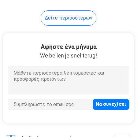
10
Δείτε περισσότερων
Ανυψωτική μάσκα
προσώπου
Αφήστε ένα μήνυμα
We bellen je snel terug!
2
Φορετό πίσω
Massager