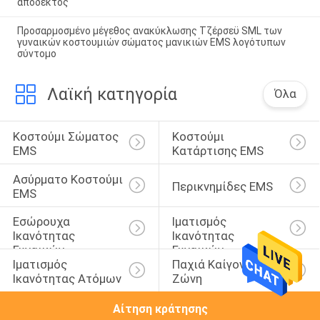
αποδεκτός
Προσαρμοσμένο μέγεθος ανακύκλωσης Τζέρσεϋ SML των
γυναικών κοστουμιών σώματος μανικιών EMS λογότυπων
σύντομο
Λαϊκή κατηγορία
Όλα
Κοστούμι Σώματος 
Κοστούμι 
EMS
Κατάρτισης EMS
Ασύρματο Κοστούμι 
Περικνημίδες EMS
EMS
Εσώρουχα 
Ιματισμός 
Ικανότητας 
Ικανότητας 
Γυναικών
Γυναικών
Ιματισμός 
Παχιά Καίγοντας 
Ικανότητας Ατόμων
Ζώνη
Αίτηση κράτησης