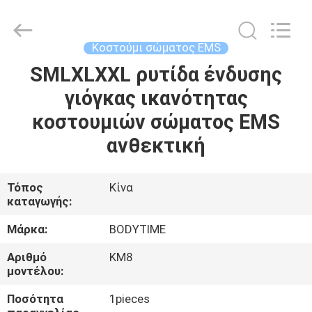
Xinhan
Fumao
Technology
Co.,
Ltd..
Κοστούμι σώματος EMS
All
Rights
SMLXLXXL ρυτίδα ένδυσης
ΣΠΊΤΙ
Reserved.
γιόγκας ικανότητας
ΠΡΟΪΌΝΤΑ
κοστουμιών σώματος EMS
ανθεκτική
ΠΕΡΊΠΟΥ
ΕΜΕΊΣ
Τόπος
Κίνα
καταγωγής:
ΓΎΡΟΣ
Μάρκα:
BODYTIME
ΕΡΓΟΣΤΑΣΊΩΝ
Αριθμό
KM8
μοντέλου:
ΠΟΙΟΤΙΚΌΣ
Ποσότητα
1pieces