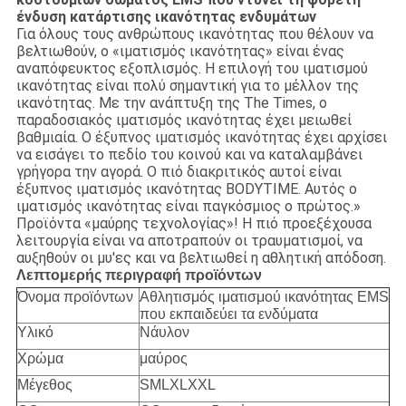
ένδυση κατάρτισης ικανότητας ενδυμάτων
Για όλους τους ανθρώπους ικανότητας που θέλουν να
βελτιωθούν, ο «ιματισμός ικανότητας» είναι ένας
αναπόφευκτος εξοπλισμός. Η επιλογή του ιματισμού
ικανότητας είναι πολύ σημαντική για το μέλλον της
ικανότητας. Με την ανάπτυξη της The Times, ο
παραδοσιακός ιματισμός ικανότητας έχει μειωθεί
βαθμιαία. Ο έξυπνος ιματισμός ικανότητας έχει αρχίσει
να εισάγει το πεδίο του κοινού και να καταλαμβάνει
γρήγορα την αγορά. Ο πιό διακριτικός αυτοί είναι
έξυπνος ιματισμός ικανότητας BODYTIME. Αυτός ο
ιματισμός ικανότητας είναι παγκόσμιος ο πρώτος.»
Προϊόντα «μαύρης τεχνολογίας»! Η πιό προεξέχουσα
λειτουργία είναι να αποτραπούν οι τραυματισμοί, να
αυξηθούν οι μυ'ες και να βελτιωθεί η αθλητική απόδοση.
Λεπτομερής περιγραφή προϊόντων
Όνομα προϊόντων
Αθλητισμός ιματισμού ικανότητας EMS
που εκπαιδεύει τα ενδύματα
Υλικό
Νάυλον
Χρώμα
μαύρος
Μέγεθος
SMLXLXXL