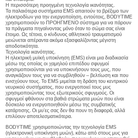
Η περισσότερη προηγμένη τεχνολογία ικανότητας.
Τα παλαιότερα συστήματα EMS απαιτούν το βρέξιμο των
ηλεκτροδίων για την ενεργοποίηση, εντούτοις, BODYTIME
χρησιμοποιούν το ΠΡΟΗΓΜΈΝΟ σύστημα για να πάρουν
τα πράγματα πηγαίνοντας μόνο όταν το σώμα σας είναι
έτοιμο. Ως τέτοια, ο κίνδυνος αθλητικού τραυματισμού
μειώνεται απέραντα ακόμα εξασφαλίζοντας μέγιστη
αποδοτικότητα.
Τεχνολογία ικανότητας.
Η ηλεκτρική μυϊκή υποκίνηση (EMS) είναι μια διαδικασία
μέσω της οποίας οι χαμηλού επιπέδου σφυγμοί
χρησιμοποιούνται για να υποκινήσουν τους μυς, που
αναγκάζουν τους για να συμβληθούν – βελτίωση και που
ενισχύουν τους. Το EMS μιμείται τη δράση του κεντρικού
νευρικού συστήματος, που ενεργοποιεί τους μυς
χρησιμοποιώντας τους εξωτερικούς σφυγμούς. Οι
σφυγμοί φθάνουν στα βαθιά στρώματα μυών που είναι
δύσκολο να ενεργοποιηθούν μέσω της συμβατικής
κατάρτισης. Οι μυ'ες σας δεν θα πουν τη διαφορά, αλλά
επιλύουν αποτελεσματικότερα.
BODYTIME χρησιμοποιώντας την τεχνολογία EMS
(ηλεκτρονική υποκίνηση μυών), κάτω από στους μυς για