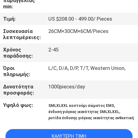
παραγγελίας
ΈΛΕΓΧΟΣ
min:
Τιμή:
US $208.00 - 499.00/ Pieces
ΜΑΣ
Συσκευασία
26CM×30CM×6CM/Pieces
ΕΛΆΤΕ
λεπτομέρειες:
ΣΕ
Χρόνος
2-45
ΕΠΑΦΉ
παράδοσης:
ΜΕ
Όροι
L/C, D/A, D/P, T/T, Western Union,
πληρωμής:
ΝΈΑ
Δυνατότητα
1000pieces/day
προσφοράς:
ΠΕΡΙΠΤΏΣΕΙΣ
Υψηλό φως:
,
SMLXLXXL κοστούμι σώματος EMS
,
ένδυση γιόγκας ικανότητας SMLXLXXL
ρυτίδα ένδυσης γιόγκας ικανότητας ανθεκτική
ΖΗΤΉΣΤΕ
ΈΝΑ
ΚΑΛΎΤΕΡΗ ΤΙΜΉ