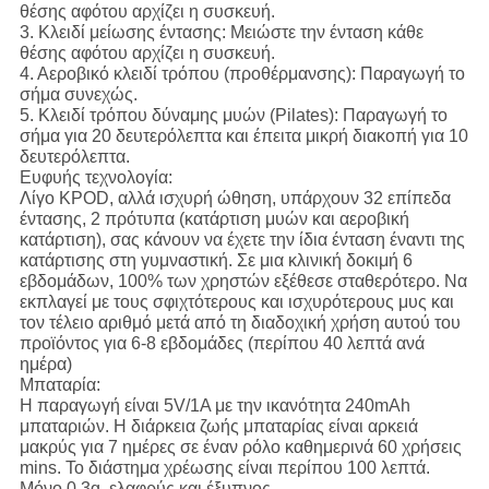
θέσης αφότου αρχίζει η συσκευή.
3.
Κλειδί μείωσης έντασης:
Μειώστε την ένταση κάθε
θέσης αφότου αρχίζει η συσκευή.
4.
Αεροβικό κλειδί τρόπου (προθέρμανσης):
Παραγωγή το
σήμα συνεχώς.
5.
Κλειδί τρόπου δύναμης μυών (Pilates):
Παραγωγή το
σήμα για 20 δευτερόλεπτα και έπειτα μικρή διακοπή για 10
δευτερόλεπτα.
Ευφυής τεχνολογία:
Λίγο KPOD, αλλά ισχυρή ώθηση, υπάρχουν 32 επίπεδα
έντασης, 2 πρότυπα (κατάρτιση μυών και αεροβική
κατάρτιση), σας κάνουν να έχετε την ίδια ένταση έναντι της
κατάρτισης στη γυμναστική. Σε μια κλινική δοκιμή 6
εβδομάδων, 100% των χρηστών εξέθεσε σταθερότερο. Να
εκπλαγεί με τους σφιχτότερους και ισχυρότερους μυς και
τον τέλειο αριθμό μετά από τη διαδοχική χρήση αυτού του
προϊόντος για 6-8 εβδομάδες (περίπου 40 λεπτά ανά
ημέρα)
Μπαταρία:
Η παραγωγή είναι 5V/1A με την ικανότητα 240mAh
μπαταριών. Η διάρκεια ζωής μπαταρίας είναι αρκειά
μακρύς για 7 ημέρες σε έναν ρόλο καθημερινά 60 χρήσεις
mins. Το διάστημα χρέωσης είναι περίπου 100 λεπτά.
Μόνο 0.3g, ελαφρύς και έξυπνος.