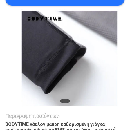
ΑΠΌΣΠΑΣΜΑ
SITEMAP
PRIVACY
POLICY
Περιγραφή προϊόντων
BODYTIME νάυλον μαύρη καθορισμένη γιόγκα
κοστουμιών σώματος EMS που ντύνει τη φορετή