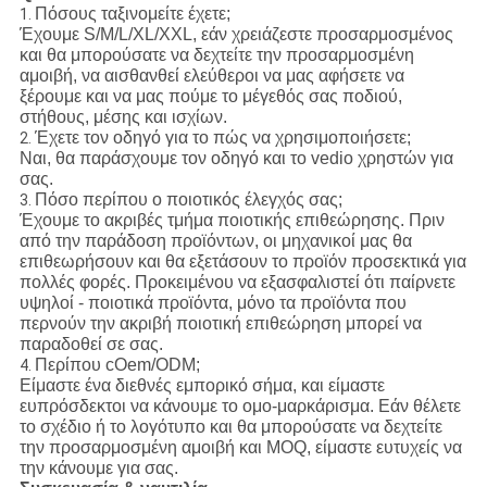
Πόσους ταξινομείτε έχετε;
1.
Έχουμε S/M/L/XL/XXL, εάν χρειάζεστε προσαρμοσμένος
και θα μπορούσατε να δεχτείτε την προσαρμοσμένη
αμοιβή, να αισθανθεί ελεύθεροι να μας αφήσετε να
ξέρουμε και να μας πούμε το μέγεθός σας ποδιού,
στήθους, μέσης και ισχίων.
Έχετε τον οδηγό για το πώς να χρησιμοποιήσετε;
2.
Ναι, θα παράσχουμε τον οδηγό και το vedio χρηστών για
σας.
Πόσο περίπου ο ποιοτικός έλεγχός σας;
3.
Έχουμε το ακριβές τμήμα ποιοτικής επιθεώρησης. Πριν
από την παράδοση προϊόντων, οι μηχανικοί μας θα
επιθεωρήσουν και θα εξετάσουν το προϊόν προσεκτικά για
πολλές φορές. Προκειμένου να εξασφαλιστεί ότι παίρνετε
υψηλοί - ποιοτικά προϊόντα, μόνο τα προϊόντα που
περνούν την ακριβή ποιοτική επιθεώρηση μπορεί να
παραδοθεί σε σας.
Περίπου cOem/ODM;
4.
Είμαστε ένα διεθνές εμπορικό σήμα, και είμαστε
ευπρόσδεκτοι να κάνουμε το ομο-μαρκάρισμα. Εάν θέλετε
το σχέδιο ή το λογότυπο και θα μπορούσατε να δεχτείτε
την προσαρμοσμένη αμοιβή και MOQ, είμαστε ευτυχείς να
την κάνουμε για σας.