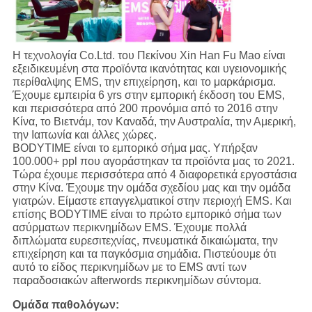
Η τεχνολογία Co.Ltd. του Πεκίνου Xin Han Fu Mao είναι
εξειδικευμένη στα προϊόντα ικανότητας και υγειονομικής
περίθαλψης EMS, την επιχείρηση, και το μαρκάρισμα.
Έχουμε εμπειρία 6 yrs στην εμπορική έκδοση του EMS,
και περισσότερα από 200 προνόμια από το 2016 στην
Κίνα, το Βιετνάμ, τον Καναδά, την Αυστραλία, την Αμερική,
την Ιαπωνία και άλλες χώρες.
BODYTIME είναι το εμπορικό σήμα μας. Υπήρξαν
100.000+ ppl που αγοράστηκαν τα προϊόντα μας το 2021.
Τώρα έχουμε περισσότερα από 4 διαφορετικά εργοστάσια
στην Κίνα. Έχουμε την ομάδα σχεδίου μας και την ομάδα
γιατρών. Είμαστε επαγγελματικοί στην περιοχή EMS. Και
επίσης BODYTIME είναι το πρώτο εμπορικό σήμα των
ασύρματων περικνημίδων EMS. Έχουμε πολλά
διπλώματα ευρεσιτεχνίας, πνευματικά δικαιώματα, την
επιχείρηση και τα παγκόσμια σημάδια. Πιστεύουμε ότι
αυτό το είδος περικνημίδων με το EMS αντί των
παραδοσιακών afterwords περικνημίδων σύντομα.
Ομάδα παθολόγων: