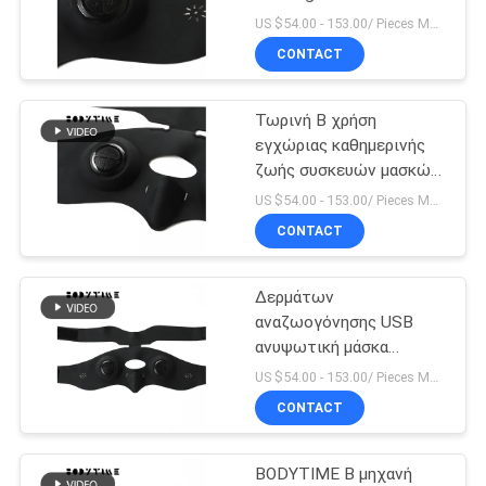
λαστιχένια ανυψωτική
ΑΠΌΣΠΑΣΜΑ
US $54.00 - 153.00/ Pieces MOQ:1pieces
μάσκα τεχνολογίας
CONTACT
38
SITEMAP
Εσώρουχα
Τωρινή Β χρήση
εγχώριας καθημερινής
ικανότητας
PRIVACY
ζωής συσκευών μασκών
ανύψωσης προσώπου
POLICY
γυναικών
US $54.00 - 153.00/ Pieces MOQ:1pieces
μικροϋπολογιστών
CONTACT
Δερμάτων
15
αναζωογόνησης USB
Ιματισμός
ανυψωτική μάσκα
προσώπου τύπων
US $54.00 - 153.00/ Pieces MOQ:1pieces
ικανότητας
ηλεκτρική πολυσύνθετη
CONTACT
γυναικών
BODYTIME Β μηχανή