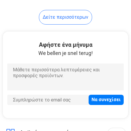
10
Δείτε περισσότερων
Ανυψωτική μάσκα
προσώπου
Αφήστε ένα μήνυμα
We bellen je snel terug!
2
Φορετό πίσω
Massager