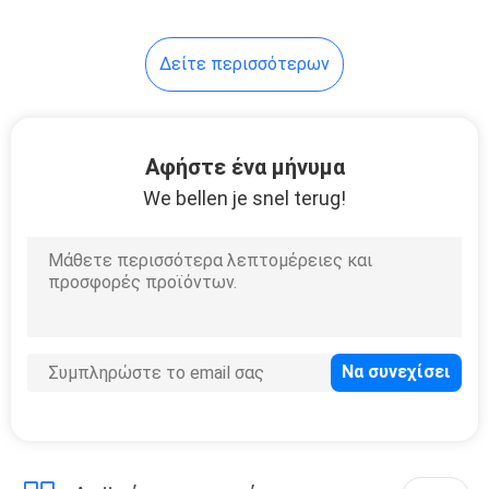
10
Δείτε περισσότερων
Ανυψωτική μάσκα
προσώπου
Αφήστε ένα μήνυμα
We bellen je snel terug!
2
Φορετό πίσω
Massager