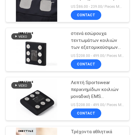
των γυναικών
ΑΠΌΣΠΑΣΜΑ
US $86.00 - 239.00/ Pieces MOQ:1pieces
τεχνολογίας μέσου
CONTACT
μεγέθους EMS
38
SITEMAP
Εσώρουχα
στενά εσώρουχα
τεντωμάτων κοιλιών
ικανότητας
PRIVACY
των εξατομικεύσιμων
ισχίων ανυψωτικά
POLICY
γυναικών
US $208.00 - 499.00/ Pieces MOQ:1pieces
γυναικών περικνημίδων
CONTACT
Λεπτή Sportswear
15
περικνημίδων κοιλιών
Ιματισμός
μοναδική EMS
εξασφάλιση ποιότητας
US $208.00 - 499.00/ Pieces MOQ:1pieces
ικανότητας
εσωρούχων
CONTACT
γυναικών
Τρέχοντα αθλητικά