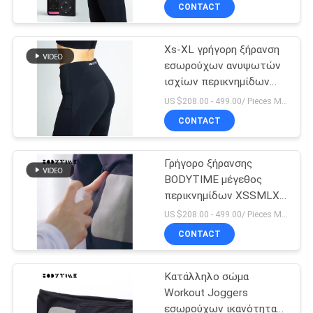
τέλειο αριθμό
ΈΛΕΓΧΟΣ
CONTACT
υποκίνησης
Xs-XL γρήγορη ξήρανση
ΜΑΣ
14
εσωρούχων ανυψωτών
ΕΛΆΤΕ
ισχίων περικνημίδων
Ασύρματο κοστούμι
ΣΕ
ελευθερίας EMS
US $208.00 - 499.00/ Pieces MOQ:1pieces
EMS
μεγέθους πλήρης
ΕΠΑΦΉ
CONTACT
ΜΕ
Γρήγορο ξήρανσης
BODYTIME μέγεθος
ΝΈΑ
περικνημίδων XSSMLXL
44
Cellulite ροδάκινων
US $208.00 - 499.00/ Pieces MOQ:1pieces
κατάλληλο αντι
ΠΕΡΙΠΤΏΣΕΙΣ
CONTACT
Περικνημίδες EMS
Κατάλληλο σώμα
ΖΗΤΉΣΤΕ
Workout Joggers
ΈΝΑ
εσωρούχων ικανότητας