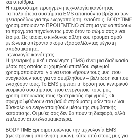
και υπαίθρια.
Η περισσότερη προηγμένη τεχνολογία ικανότητας.
Τα παλαιότερα συστήματα EMS απαιτούν το βρέξιμο των
ηλεκτροδίων για την ενεργοποίηση, εντούτοις, BODYTIME
χρησιμοποιούν το ΠΡΟΗΓΜΈΝΟ σύστημα για να πάρουν
τα πράγματα πηγαίνοντας μόνο όταν το σώμα σας είναι
έτοιμο. Ως τέτοια, ο κίνδυνος αθλητικού τραυματισμού
μειώνεται απέραντα ακόμα εξασφαλίζοντας μέγιστη
αποδοτικότητα.
Τεχνολογία ικανότητας.
Η ηλεκτρική μυϊκή υποκίνηση (EMS) είναι μια διαδικασία
μέσω της οποίας οι χαμηλού επιπέδου σφυγμοί
χρησιμοποιούνται για να υποκινήσουν τους μυς, που
αναγκάζουν τους για να συμβληθούν – βελτίωση και που
ενισχύουν τους. Το EMS μιμείται τη δράση του κεντρικού
νευρικού συστήματος, που ενεργοποιεί τους μυς
χρησιμοποιώντας τους εξωτερικούς σφυγμούς. Οι
σφυγμοί φθάνουν στα βαθιά στρώματα μυών που είναι
δύσκολο να ενεργοποιηθούν μέσω της συμβατικής
κατάρτισης. Οι μυ'ες σας δεν θα πουν τη διαφορά, αλλά
επιλύουν αποτελεσματικότερα.
BODYTIME χρησιμοποιώντας την τεχνολογία EMS
(ηλεκτρονική υποκίνηση μυών), κάτω από στους μυς για