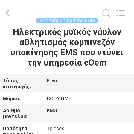
Xinhan
Fumao
Technology
Co.,
Ltd..
Κοστούμι σώματος EMS
All
Rights
Ηλεκτρικός μυϊκός νάυλον
ΣΠΊΤΙ
Reserved.
αθλητισμός κομπινεζόν
ΠΡΟΪΌΝΤΑ
υποκίνησης EMS που ντύνει
την υπηρεσία cOem
ΠΕΡΊΠΟΥ
ΕΜΕΊΣ
Τόπος
Κίνα
καταγωγής:
ΓΎΡΟΣ
Μάρκα:
BODYTIME
ΕΡΓΟΣΤΑΣΊΩΝ
Αριθμό
KM8
μοντέλου:
ΠΟΙΟΤΙΚΌΣ
Ποσότητα
1pieces