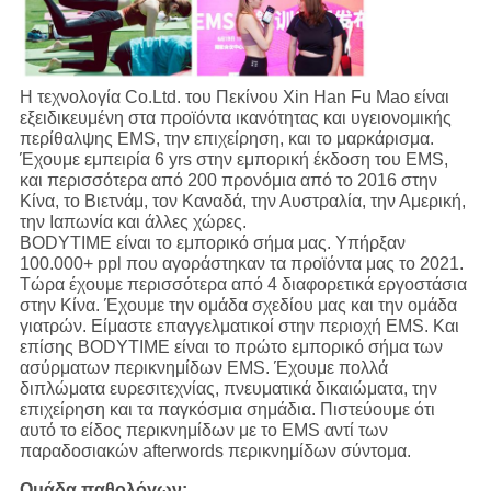
Η τεχνολογία Co.Ltd. του Πεκίνου Xin Han Fu Mao είναι
εξειδικευμένη στα προϊόντα ικανότητας και υγειονομικής
περίθαλψης EMS, την επιχείρηση, και το μαρκάρισμα.
Έχουμε εμπειρία 6 yrs στην εμπορική έκδοση του EMS,
και περισσότερα από 200 προνόμια από το 2016 στην
Κίνα, το Βιετνάμ, τον Καναδά, την Αυστραλία, την Αμερική,
την Ιαπωνία και άλλες χώρες.
BODYTIME είναι το εμπορικό σήμα μας. Υπήρξαν
100.000+ ppl που αγοράστηκαν τα προϊόντα μας το 2021.
Τώρα έχουμε περισσότερα από 4 διαφορετικά εργοστάσια
στην Κίνα. Έχουμε την ομάδα σχεδίου μας και την ομάδα
γιατρών. Είμαστε επαγγελματικοί στην περιοχή EMS. Και
επίσης BODYTIME είναι το πρώτο εμπορικό σήμα των
ασύρματων περικνημίδων EMS. Έχουμε πολλά
διπλώματα ευρεσιτεχνίας, πνευματικά δικαιώματα, την
επιχείρηση και τα παγκόσμια σημάδια. Πιστεύουμε ότι
αυτό το είδος περικνημίδων με το EMS αντί των
παραδοσιακών afterwords περικνημίδων σύντομα.
Ομάδα παθολόγων: