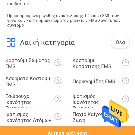
αποδεκτός
Προσαρμοσμένο μέγεθος ανακύκλωσης Τζέρσεϋ SML των
γυναικών κοστουμιών σώματος μανικιών EMS λογότυπων
σύντομο
Λαϊκή κατηγορία
Όλα
Κοστούμι Σώματος 
Κοστούμι 
EMS
Κατάρτισης EMS
Ασύρματο Κοστούμι 
Περικνημίδες EMS
EMS
Εσώρουχα 
Ιματισμός 
Ικανότητας 
Ικανότητας 
Γυναικών
Γυναικών
Ιματισμός 
Παχιά Καίγοντας 
Ικανότητας Ατόμων
Ζώνη
Αίτηση κράτησης