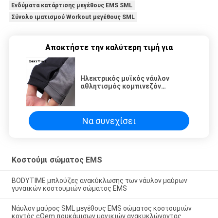
Ενδύματα κατάρτισης μεγέθους EMS SML
Σύνολο ιματισμού Workout μεγέθους SML
Αποκτήστε την καλύτερη τιμή για
Ηλεκτρικός μυϊκός νάυλον
αθλητισμός κομπινεζόν
υποκίνησης EMS που ντύνει την
υπηρεσία cOem
Να συνεχίσει
Κοστούμι σώματος EMS
BODYTIME μπλούζες ανακύκλωσης των νάυλον μαύρων
γυναικών κοστουμιών σώματος EMS
Νάυλον μαύρος SML μεγέθους EMS σώματος κοστουμιών
κοντός cOem πουκάμισων μανικιών ανακυκλώνοντας