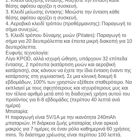
2.
Κλειδί αύξησης έντασης:
Αυξήστε την ένταση κάθε
θέσης αφότου αρχίζει η συσκευή.
3.
Κλειδί μείωσης έντασης:
Μειώστε την ένταση κάθε
θέσης αφότου αρχίζει η συσκευή.
4.
Αεροβικό κλειδί τρόπου (προθέρμανσης):
Παραγωγή το
σήμα συνεχώς.
5.
Κλειδί τρόπου δύναμης μυών (Pilates):
Παραγωγή το
σήμα για 20 δευτερόλεπτα και έπειτα μικρή διακοπή για 10
δευτερόλεπτα.
Ευφυής τεχνολογία:
Λίγο KPOD, αλλά ισχυρή ώθηση, υπάρχουν 32 επίπεδα
έντασης, 2 πρότυπα (κατάρτιση μυών και αεροβική
κατάρτιση), σας κάνουν να έχετε την ίδια ένταση έναντι της
κατάρτισης στη γυμναστική. Σε μια κλινική δοκιμή 6
εβδομάδων, 100% των χρηστών εξέθεσε σταθερότερο. Να
εκπλαγεί με τους σφιχτότερους και ισχυρότερους μυς και
τον τέλειο αριθμό μετά από τη διαδοχική χρήση αυτού του
προϊόντος για 6-8 εβδομάδες (περίπου 40 λεπτά ανά
ημέρα)
Μπαταρία:
Η παραγωγή είναι 5V/1A με την ικανότητα 240mAh
μπαταριών. Η διάρκεια ζωής μπαταρίας είναι αρκειά
μακρύς για 7 ημέρες σε έναν ρόλο καθημερινά 60 χρήσεις
mins. Το διάστημα χρέωσης είναι περίπου 100 λεπτά.