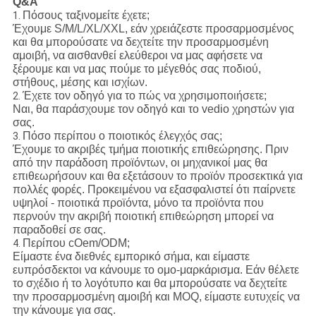
Q&A
Πόσους ταξινομείτε έχετε;
1.
Έχουμε S/M/L/XL/XXL, εάν χρειάζεστε προσαρμοσμένος
και θα μπορούσατε να δεχτείτε την προσαρμοσμένη
αμοιβή, να αισθανθεί ελεύθεροι να μας αφήσετε να
ξέρουμε και να μας πούμε το μέγεθός σας ποδιού,
στήθους, μέσης και ισχίων.
Έχετε τον οδηγό για το πώς να χρησιμοποιήσετε;
2.
Ναι, θα παράσχουμε τον οδηγό και το vedio χρηστών για
σας.
Πόσο περίπου ο ποιοτικός έλεγχός σας;
3.
Έχουμε το ακριβές τμήμα ποιοτικής επιθεώρησης. Πριν
από την παράδοση προϊόντων, οι μηχανικοί μας θα
επιθεωρήσουν και θα εξετάσουν το προϊόν προσεκτικά για
πολλές φορές. Προκειμένου να εξασφαλιστεί ότι παίρνετε
υψηλοί - ποιοτικά προϊόντα, μόνο τα προϊόντα που
περνούν την ακριβή ποιοτική επιθεώρηση μπορεί να
παραδοθεί σε σας.
Περίπου cOem/ODM;
4.
Είμαστε ένα διεθνές εμπορικό σήμα, και είμαστε
ευπρόσδεκτοι να κάνουμε το ομο-μαρκάρισμα. Εάν θέλετε
το σχέδιο ή το λογότυπο και θα μπορούσατε να δεχτείτε
την προσαρμοσμένη αμοιβή και MOQ, είμαστε ευτυχείς να
την κάνουμε για σας.