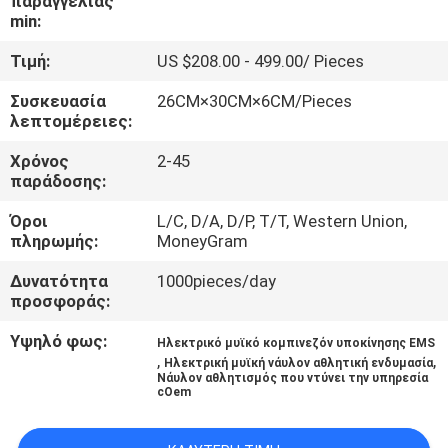
παραγγελίας
ΈΛΕΓΧΟΣ
min:
Τιμή:
US $208.00 - 499.00/ Pieces
ΜΑΣ
Συσκευασία
26CM×30CM×6CM/Pieces
ΕΛΆΤΕ
λεπτομέρειες:
ΣΕ
Χρόνος
2-45
ΕΠΑΦΉ
παράδοσης:
ΜΕ
Όροι
L/C, D/A, D/P, T/T, Western Union,
πληρωμής:
MoneyGram
ΝΈΑ
Δυνατότητα
1000pieces/day
προσφοράς:
ΠΕΡΙΠΤΏΣΕΙΣ
Υψηλό φως:
Ηλεκτρικό μυϊκό κομπινεζόν υποκίνησης EMS
,
,
Ηλεκτρική μυϊκή νάυλον αθλητική ενδυμασία
Νάυλον αθλητισμός που ντύνει την υπηρεσία
cOem
ΖΗΤΉΣΤΕ
ΈΝΑ