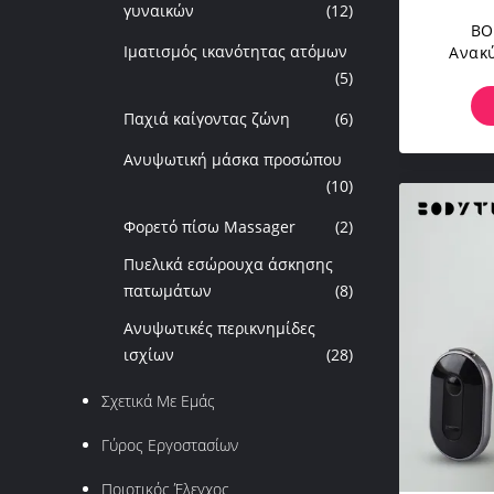
γυναικών
(12)
BO
Ιματισμός ικανότητας ατόμων
Ανακ
Μ
(5)
Κοστ
Παχιά καίγοντας ζώνη
(6)
Ανυψωτική μάσκα προσώπου
(10)
Φορετό πίσω Massager
(2)
Πυελικά εσώρουχα άσκησης
πατωμάτων
(8)
Ανυψωτικές περικνημίδες
ισχίων
(28)
Σχετικά Με Εμάς
Γύρος Εργοστασίων
Ποιοτικός Έλεγχος