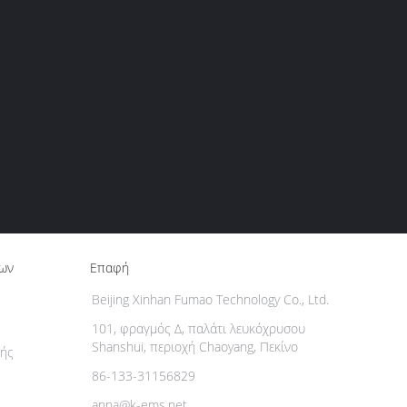
ίων
Επαφή
Beijing Xinhan Fumao Technology Co., Ltd.
101, φραγμός Δ, παλάτι λευκόχρυσου
Shanshui, περιοχή Chaoyang, Πεκίνο
ής
86-133-31156829
anna@k-ems.net