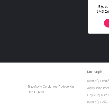
Εξατο
EMS Σ
Τε
Γυμν
Κατηγορίες
Κοστούμι κατ
Τεχνολογία Co.Ltd. του Πεκίνου Xin
Ασύρματο κοσ
Han Fu Mao.
Περικνημίδες
Κοστούμι σώμ