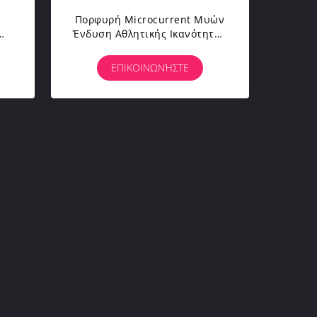
Πορφυρή Microcurrent Μυών
Ένδυση Αθλητικής Ικανότητας
τιο
Κοστουμιών Σώματος
Υποκίνησης EMS Πλήρης
ΕΠΙΚΟΙΝΩΝΉΣΤΕ