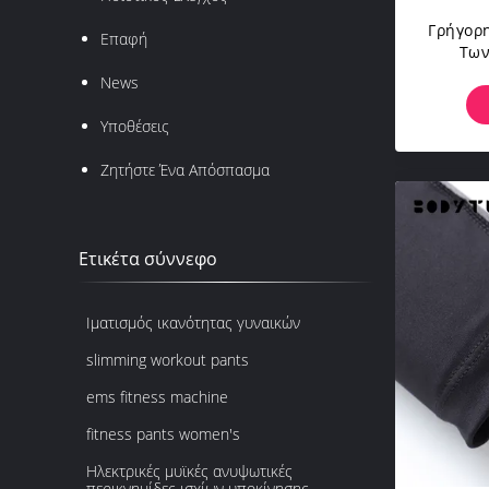
Γρήγορ
Επαφή
Των
Γυν
News
Τρέχο
Υποθέσεις
Ζητήστε Ένα Απόσπασμα
Ετικέτα σύννεφο
Ιματισμός ικανότητας γυναικών
slimming workout pants
ems fitness machine
fitness pants women's
Ηλεκτρικές μυϊκές ανυψωτικές
περικνημίδες ισχίων υποκίνησης