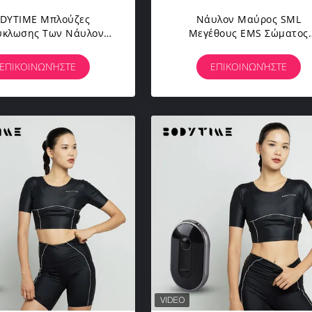
DYTIME Μπλούζες
Νάυλον Μαύρος SML
ύκλωσης Των Νάυλον
Μεγέθους EMS Σώματος
αύρων Γυναικών
Κοστουμιών Κοντός COe
ουμιών Σώματος EMS
Πουκάμισων Μανικιών
ΕΠΙΚΟΙΝΩΝΉΣΤΕ
ΕΠΙΚΟΙΝΩΝΉΣΤΕ
Ανακυκλώνοντας Αποδεκτ