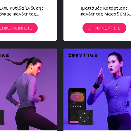
LXXL Ρυτίδα Ένδυσης
Ιματισμός Κατάρτισης
ιόγκας Ικανότητας
Ικανότητας Μασάζ EMS
ουμιών Σώματος EMS
Αποκατάστασης Για Τον
Ανθεκτική
Τέλειο Αριθμό
ΕΠΙΚΟΙΝΩΝΉΣΤΕ
ΕΠΙΚΟΙΝΩΝΉΣΤΕ