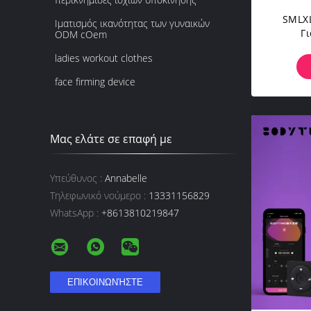
SMLX
Ιματισμός ικανότητας των γυναικών
Γ
ODM cOem
Κοστ
ladies workout clothes
face firming device
Μας ελάτε σε επαφή με
Υπεύθυνος :
Annabelle
Τηλεφωνικό νούμερο :
13331156829
WhatsApp :
+8613810219847