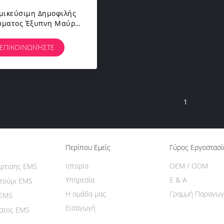
μικεύσιμη Δημοφιλής
ώματος Έξυπνη Μαύρη
χνολογία Ένδυσης
αστικής Κοστουμιών
ΕΠΙΚΟΙΝΩΝΉΣΤΕ
Θηλυκή
1
Περίπου Εμείς
Γύρος Εργοστασ
Ιστορία
OEM / ODM
άρτισης EMS
Υπηρεσία
Ε & Α
τούμι EMS
Η ομάδα μας
Γραμμή Παραγωγ
 EMS
Εισαγωγή
ατος EMS