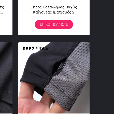
τς
Ξηρός Κατάλληλος Παχύς
κής
Καίγοντας Ιματισμός S
ών
Κοστουμιών Σώματος Workout
EMS Στο Μέγεθος XXL
ΕΠΙΚΟΙΝΩΝΉΣΤΕ