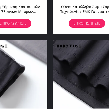
η Ξήρανση Κοστουμιών
COem Κατάλληλο Σώμα Σορ
 Έξυπνων Μαύρων
Τεχνολογίας EMS Γυμναστι
αικών Τεχνολογίας
Ένδυσης Γιόγκας Κοστουμι
ντας/κοστουμιών EMS
Άσκησης Δερμάτων EMS
ΕΠΙΚΟΙΝΩΝΉΣΤΕ
ΕΠΙΚΟΙΝΩΝΉΣΤΕ
Workout
Υπηρεσιών Μαλακό