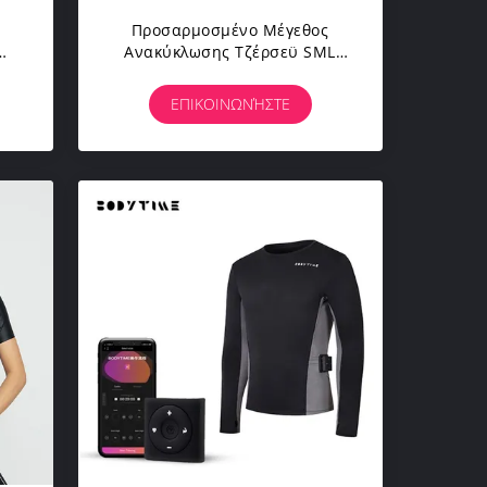
Προσαρμοσμένο Μέγεθος
Ανακύκλωσης Τζέρσεϋ SML
m
Των Γυναικών Κοστουμιών
Σώματος Μανικιών EMS
ΕΠΙΚΟΙΝΩΝΉΣΤΕ
ός
Λογότυπων Σύντομο