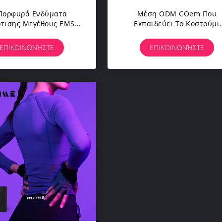
Πορφυρά Ενδύματα
Μέση ODM COem Που
τισης Μεγέθους EMS
Εκπαιδεύει Το Κοστούμι
ραίνουν Το Κατάλληλο
Σώματος EMS Για Το Στούν
ισμένο CE Ιματισμού
Ικανότητας
ΕΠΙΚΟΙΝΩΝΉΣΤΕ
ΕΠΙΚΟΙΝΩΝΉΣΤΕ
kout Επικυρωμένο