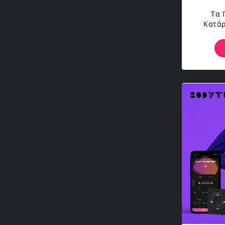
Τα 
Κατάρ
SML Ξε
Καθορ
Wor