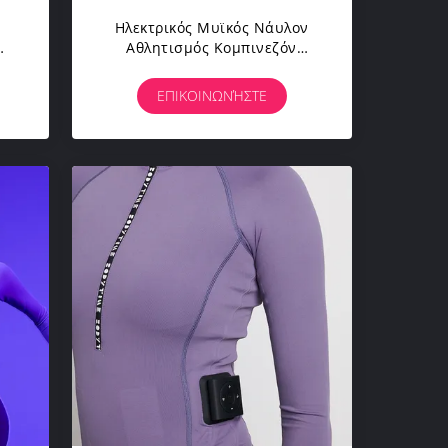
Ηλεκτρικός Μυϊκός Νάυλον
Αθλητισμός Κομπινεζόν
Υποκίνησης EMS Που Ντύνει
Την Υπηρεσία COem
ΕΠΙΚΟΙΝΩΝΉΣΤΕ