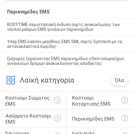
Περικνημίδες EMS
BODYTIME περιστασιακή ένδυση σορτς ανακύκλωσης των
νάυλον μαύρων EMS γυναικών περικνημίδων
Υπέρ EMS καλσόν μεγέθους EMS SML σορτς Gymtech με τα
αντανακλαστικά λωρίδες
Γρήγορος ξεραίνοντας EMS περικνημίδων cOem εσωρούχων
γυναικείων δρόμων ανακυκλώνοντας αποδεκτός
Λαϊκή κατηγορία
Όλα
Κοστούμι Σώματος 
Κοστούμι 
EMS
Κατάρτισης EMS
Ασύρματο Κοστούμι 
Περικνημίδες EMS
EMS
Εσώρουχα 
Ιματισμός 