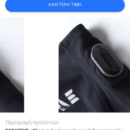
ΚΑΛΎΤΕΡΗ ΤΙΜΉ
ΑΠΌΣΠΑΣΜΑ
SITEMAP
PRIVACY
POLICY
Περιγραφή προϊόντων