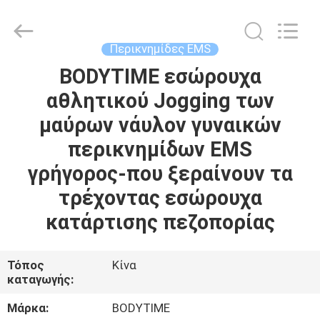
Xinhan
Fumao
Technology
Co.,
Ltd..
Περικνημίδες EMS
All
Rights
BODYTIME εσώρουχα
ΣΠΊΤΙ
Reserved.
αθλητικού Jogging των
ΠΡΟΪΌΝΤΑ
μαύρων νάυλον γυναικών
περικνημίδων EMS
ΠΕΡΊΠΟΥ
γρήγορος-που ξεραίνουν τα
ΕΜΕΊΣ
τρέχοντας εσώρουχα
κατάρτισης πεζοπορίας
ΓΎΡΟΣ
ΕΡΓΟΣΤΑΣΊΩΝ
Τόπος
Κίνα
καταγωγής:
ΠΟΙΟΤΙΚΌΣ
Μάρκα:
BODYTIME