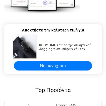
Αποκτήστε την καλύτερη τιμή για
BODYTIME εσώρουχα αθλητικού
Jogging των μαύρων νάυλον
γυναικών περικνημίδων EMS
γρήγορος-που ξεραίνουν τα
τρέχοντας εσώρουχα
κατάρτισης πεζοπορίας
Να συνεχίσει
Top Προϊόντα
Στενές EMS