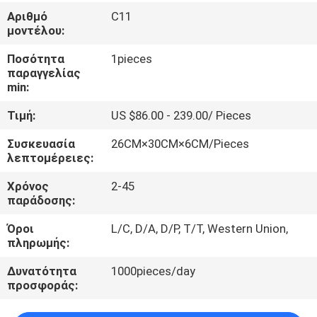
ΈΛΕΓΧΟΣ
Αριθμό
C11
μοντέλου:
ΜΑΣ
Ποσότητα
1pieces
παραγγελίας
ΕΛΆΤΕ
min:
ΣΕ
Τιμή:
US $86.00 - 239.00/ Pieces
ΕΠΑΦΉ
Συσκευασία
26CM×30CM×6CM/Pieces
ΜΕ
λεπτομέρειες:
Χρόνος
2-45
ΝΈΑ
παράδοσης:
Όροι
L/C, D/A, D/P, T/T, Western Union,
ΠΕΡΙΠΤΏΣΕΙΣ
πληρωμής:
Δυνατότητα
1000pieces/day
ΖΗΤΉΣΤΕ
προσφοράς:
ΈΝΑ