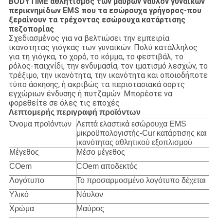
BODYTIME αθλητισμός των μαύρων νάυλον γυναικών
περικνημίδων EMS που τα εσώρουχα γρήγορος-που
ξεραίνουν τα τρέχοντας εσώρουχα κατάρτισης
πεζοπορίας
Σχεδιασμένος για να βελτιώσει την εμπειρία
ικανότητας γιόγκας των γυναικών. Πολύ κατάλληλος
για τη γιόγκα, το χορό, το κόμμα, το φεστιβάλ, το
ρόλος-παιχνίδι, την ενδυμασία, τον ιματισμό λεσχών, το
τρέξιμο, την ικανότητα, την ικανότητα και οποιοδήποτε
τύπο άσκησης, ή ακριβώς τα περιστασιακά σορτς
εγχώριων ένδυσης ή πυτζαμών. Μπορέστε να
φορεθείτε σε όλες τις εποχές
Λεπτομερής περιγραφή προϊόντων
Όνομα προϊόντων
Λεπτά ελαστικά εσώρουχα EMS
μικροϋπολογιστής-Cur κατάρτισης και
ικανότητας αθλητικού εξοπλισμού
Μέγεθος
Μέσο μέγεθος
COem
COem αποδεκτός
Λογότυπο
Το προσαρμοσμένο λογότυπο δέχεται
Υλικό
Νάυλον
Χρώμα
Μαύρος