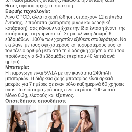
3.
Κλειδί μείωσης έντασης:
Μειώστε την ένταση κάθε
θέσης αφότου αρχίζει η συσκευή.
Ευφυής τεχνολογία:
Λίγο CPOD, αλλά ισχυρή ώθηση, υπάρχουν 12 επίπεδα
έντασης, 2 πρότυπα (κατάρτιση μυών και αεροβική
κατάρτιση), σας κάνουν να έχετε την ίδια ένταση έναντι της
κατάρτισης στη γυμναστική. Σε μια κλινική δοκιμή 6
εβδομάδων, 100% των χρηστών εξέθεσε σταθερότερο. Να
εκπλαγεί με τους σφιχτότερους και ισχυρότερους μυς και
τον τέλειο αριθμό μετά από τη διαδοχική χρήση αυτού του
προϊόντος για 6-8 εβδομάδες (περίπου 40 λεπτά ανά
ημέρα)
Μπαταρία:
Η παραγωγή είναι 5V/1A με την ικανότητα 240mAh
μπαταριών. Η διάρκεια ζωής μπαταρίας είναι αρκειά
μακρύς για 7 ημέρες σε έναν ρόλο καθημερινά 60 χρήσεις
mins. Το διάστημα χρέωσης είναι περίπου 100 λεπτά.
Μόνο 0.3g, ελαφρύς και έξυπνος.
Οποτεδήποτε οπουδήποτε