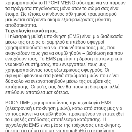
χρησιμοποιούν το ΠΡΟΗΓΜΈΝΟ σύστημα για να πάρουν
τα πράγματα πηγαίνοντας μόνο όταν το σώμα σας είναι
έτοιμο. Ως τέτοια, ο κίνδυνος αθλητικού τραυματισμού
μειώνεται απέραντα ακόμα εξασφαλίζοντας μέγιστη
αποδοτικότητα.
Τεχνολογία ικανότητας.
Η ηλεκτρική μυϊκή υποκίνηση (EMS) είναι μια διαδικασία
μέσω της οποίας οι χαμηλού επιπέδου σφυγμοί
χρησιμοποιούνται για να υποκινήσουν τους μυς, που
αναγκάζουν τους για να συμβληθούν – βελτίωση και που
ενισχύουν τους. Το EMS μιμείται τη δράση του κεντρικού
νευρικού συστήματος, που ενεργοποιεί τους μυς
χρησιμοποιώντας τους εξωτερικούς σφυγμούς. Οι
σφυγμοί φθάνουν στα βαθιά στρώματα μυών που είναι
δύσκολο να ενεργοποιηθούν μέσω της συμβατικής
κατάρτισης. Οι μυ'ες σας δεν θα πουν τη διαφορά, αλλά
επιλύουν αποτελεσματικότερα.
BODYTIME χρησιμοποιώντας την τεχνολογία EMS
(ηλεκτρονική υποκίνηση μυών), κάτω από στους μυς για
να τους κάνει να συμβληθούν, προκειμένου να επιτευχθεί
το υψηλής απόδοσης αποτέλεσμα κατάρτισης. Η
τεχνολογία EMS είναι μέσω της τρέχουσας υποκίνησης,
άμεσα στο σήμα στο μυ, να προωθηθεί η μετακίνηση