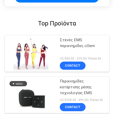
Top Προϊόντα
Στενές EMS
περικνημίδες cOem
US $86.00 - 239.00/ Pieces MOQ:1pieces
CONTACT
Περικνημίδες
κατάρτισης μέσης
τεχνολογίας EMS
US $208.00 - 499.00/ Pieces MOQ:1pieces
CONTACT