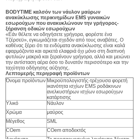
BODYTIME καλσόν των νάυλον μαύρων
ανακύκλωσης περικνημίδων EMS γυναικών
εσωρούχων που ανακυκλώνουν την γρήγορος-
ξήρανση οδικών εσωρούχων
«Εάν θέλετε να οδηγήσετε γρήγορα, φορέστε ένα
Τζέρσεϋ», εγκωμιάζεται σχεδόν από τους αναβάτες. Ο
καθένας ξέρει ότι τα ενδύματα ανακύκλωσης είναι καλά
εφαρμόζοντα και αρκετά ελαφριά όχι μόνο στη διαπνοή
φυτιλιών μακριά και ξεραίνουν γρήγορα, αλλά και μειώνει
την αντίσταση αέρα όσο το δυνατόν περισσότερο και την
ταχύτητα οδήγησης αύξησης.
Λεπτομερής περιγραφή προϊόντων
Όνομα προϊόντων
Μικροϋπολογιστής-τρέχουσα φορετή
ικανότητα ισχίων EMS ροδάκινων
ανελκυστήρων ισχίων εσωρούχων
κατάρτισης
Υλικό
Νάυλον
Χρώμα
μαύρος
Μέγεθος
SML
COem
COem αποδεκτός