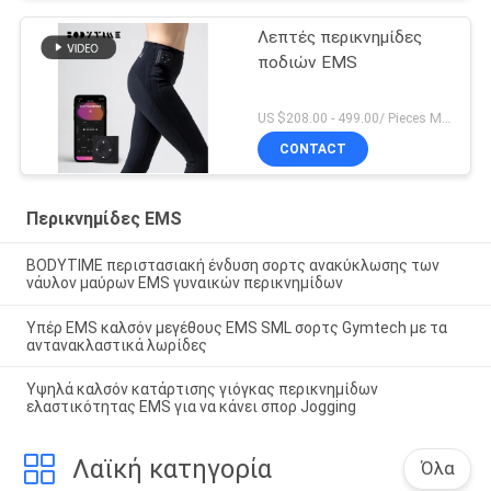
Λεπτές περικνημίδες
ποδιών EMS
US $208.00 - 499.00/ Pieces MOQ:1pieces
CONTACT
Περικνημίδες EMS
BODYTIME περιστασιακή ένδυση σορτς ανακύκλωσης των
νάυλον μαύρων EMS γυναικών περικνημίδων
Υπέρ EMS καλσόν μεγέθους EMS SML σορτς Gymtech με τα
αντανακλαστικά λωρίδες
Υψηλά καλσόν κατάρτισης γιόγκας περικνημίδων
ελαστικότητας EMS για να κάνει σπορ Jogging
Λαϊκή κατηγορία
Όλα