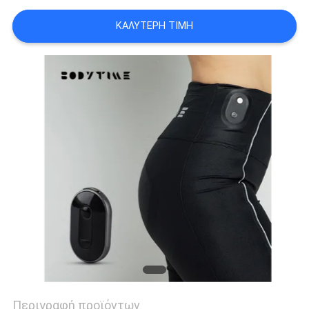
ΑΠΌΣΠΑΣΜΑ
ΚΑΛΎΤΕΡΗ ΤΙΜΉ
SITEMAP
PRIVACY
POLICY
Περιγραφή προϊόντων