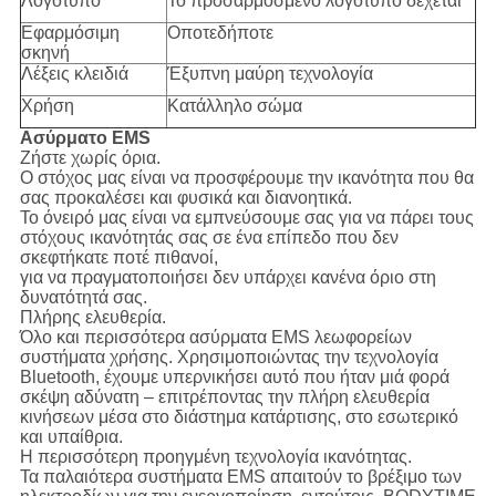
Λογότυπο
Το προσαρμοσμένο λογότυπο δέχεται
Εφαρμόσιμη
Οποτεδήποτε
σκηνή
Λέξεις κλειδιά
Έξυπνη μαύρη τεχνολογία
Χρήση
Κατάλληλο σώμα
Ασύρματο EMS
Ζήστε χωρίς όρια.
Ο στόχος μας είναι να προσφέρουμε την ικανότητα που θα
σας προκαλέσει και φυσικά και διανοητικά.
Το όνειρό μας είναι να εμπνεύσουμε σας για να πάρει τους
στόχους ικανότητάς σας σε ένα επίπεδο που δεν
σκεφτήκατε ποτέ πιθανοί,
για να πραγματοποιήσει δεν υπάρχει κανένα όριο στη
δυνατότητά σας.
Πλήρης ελευθερία.
Όλο και περισσότερα ασύρματα EMS λεωφορείων
συστήματα χρήσης. Χρησιμοποιώντας την τεχνολογία
Bluetooth, έχουμε υπερνικήσει αυτό που ήταν μιά φορά
σκέψη αδύνατη – επιτρέποντας την πλήρη ελευθερία
κινήσεων μέσα στο διάστημα κατάρτισης, στο εσωτερικό
και υπαίθρια.
Η περισσότερη προηγμένη τεχνολογία ικανότητας.
Τα παλαιότερα συστήματα EMS απαιτούν το βρέξιμο των