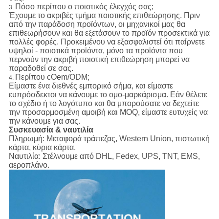
Πόσο περίπου ο ποιοτικός έλεγχός σας;
3.
Έχουμε το ακριβές τμήμα ποιοτικής επιθεώρησης. Πριν
από την παράδοση προϊόντων, οι μηχανικοί μας θα
επιθεωρήσουν και θα εξετάσουν το προϊόν προσεκτικά για
πολλές φορές. Προκειμένου να εξασφαλιστεί ότι παίρνετε
υψηλοί - ποιοτικά προϊόντα, μόνο τα προϊόντα που
περνούν την ακριβή ποιοτική επιθεώρηση μπορεί να
παραδοθεί σε σας.
Περίπου cOem/ODM;
4.
Είμαστε ένα διεθνές εμπορικό σήμα, και είμαστε
ευπρόσδεκτοι να κάνουμε το ομο-μαρκάρισμα. Εάν θέλετε
το σχέδιο ή το λογότυπο και θα μπορούσατε να δεχτείτε
την προσαρμοσμένη αμοιβή και MOQ, είμαστε ευτυχείς να
την κάνουμε για σας.
Συσκευασία & ναυτιλία
Πληρωμή:
Μεταφορά τράπεζας, Western Union, πιστωτική
κάρτα, κύρια κάρτα.
Ναυτιλία:
Στέλνουμε από DHL, Fedex, UPS, TNT, EMS,
αεροπλάνο.