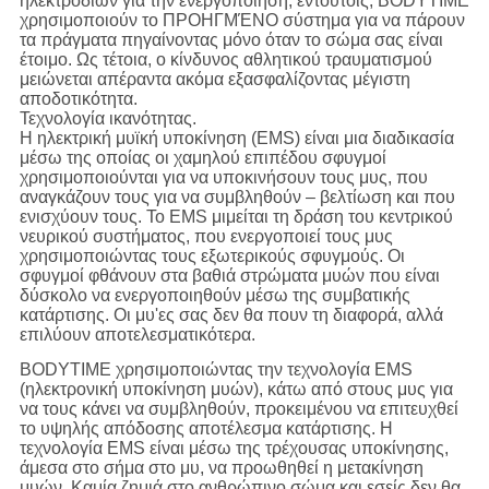
ηλεκτροδίων για την ενεργοποίηση, εντούτοις, BODYTIME
χρησιμοποιούν το ΠΡΟΗΓΜΈΝΟ σύστημα για να πάρουν
τα πράγματα πηγαίνοντας μόνο όταν το σώμα σας είναι
έτοιμο. Ως τέτοια, ο κίνδυνος αθλητικού τραυματισμού
μειώνεται απέραντα ακόμα εξασφαλίζοντας μέγιστη
αποδοτικότητα.
Τεχνολογία ικανότητας.
Η ηλεκτρική μυϊκή υποκίνηση (EMS) είναι μια διαδικασία
μέσω της οποίας οι χαμηλού επιπέδου σφυγμοί
χρησιμοποιούνται για να υποκινήσουν τους μυς, που
αναγκάζουν τους για να συμβληθούν – βελτίωση και που
ενισχύουν τους. Το EMS μιμείται τη δράση του κεντρικού
νευρικού συστήματος, που ενεργοποιεί τους μυς
χρησιμοποιώντας τους εξωτερικούς σφυγμούς. Οι
σφυγμοί φθάνουν στα βαθιά στρώματα μυών που είναι
δύσκολο να ενεργοποιηθούν μέσω της συμβατικής
κατάρτισης. Οι μυ'ες σας δεν θα πουν τη διαφορά, αλλά
επιλύουν αποτελεσματικότερα.
BODYTIME χρησιμοποιώντας την τεχνολογία EMS
(ηλεκτρονική υποκίνηση μυών), κάτω από στους μυς για
να τους κάνει να συμβληθούν, προκειμένου να επιτευχθεί
το υψηλής απόδοσης αποτέλεσμα κατάρτισης. Η
τεχνολογία EMS είναι μέσω της τρέχουσας υποκίνησης,
άμεσα στο σήμα στο μυ, να προωθηθεί η μετακίνηση
μυών. Καμία ζημιά στο ανθρώπινο σώμα και εσείς δεν θα