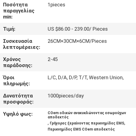
ΈΛΕΓΧΟΣ
Ποσότητα
1pieces
παραγγελίας
min:
ΜΑΣ
Τιμή:
US $86.00 - 239.00/ Pieces
ΕΛΆΤΕ
Συσκευασία
26CM×30CM×6CM/Pieces
ΣΕ
λεπτομέρειες:
ΕΠΑΦΉ
Χρόνος
2-45
ΜΕ
παράδοσης:
Όροι
L/C, D/A, D/P, T/T, Western Union,
ΝΈΑ
πληρωμής:
Δυνατότητα
1000pieces/day
προσφοράς:
ΠΕΡΙΠΤΏΣΕΙΣ
Υψηλό φως:
COem οδικών ανακυκλώνοντας εσωρούχων
αποδεκτός
ΖΗΤΉΣΤΕ
,
,
Γρήγορες ξεραίνοντας περικνημίδες EMS
Περικνημίδες EMS COem αποδεκτός
ΈΝΑ