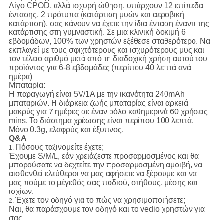
Λίγο CPOD, αλλά ισχυρή ώθηση, υπάρχουν 12 επίπεδα
έντασης, 2 πρότυπα (κατάρτιση μυών και αεροβική
κατάρτιση), σας κάνουν να έχετε την ίδια ένταση έναντι της
κατάρτισης στη γυμναστική. Σε μια κλινική δοκιμή 6
εβδομάδων, 100% των χρηστών εξέθεσε σταθερότερο. Να
εκπλαγεί με τους σφιχτότερους και ισχυρότερους μυς και
τον τέλειο αριθμό μετά από τη διαδοχική χρήση αυτού του
προϊόντος για 6-8 εβδομάδες (περίπου 40 λεπτά ανά
ημέρα)
Μπαταρία:
Η παραγωγή είναι 5V/1A με την ικανότητα 240mAh
μπαταριών. Η διάρκεια ζωής μπαταρίας είναι αρκειά
μακρύς για 7 ημέρες σε έναν ρόλο καθημερινά 60 χρήσεις
mins. Το διάστημα χρέωσης είναι περίπου 100 λεπτά.
Μόνο 0.3g, ελαφρύς και έξυπνος.
Q&A
Πόσους ταξινομείτε έχετε;
1.
Έχουμε S/M/L, εάν χρειάζεστε προσαρμοσμένος και θα
μπορούσατε να δεχτείτε την προσαρμοσμένη αμοιβή, να
αισθανθεί ελεύθεροι να μας αφήσετε να ξέρουμε και να
μας πούμε το μέγεθός σας ποδιού, στήθους, μέσης και
ισχίων.
Έχετε τον οδηγό για το πώς να χρησιμοποιήσετε;
2.
Ναι, θα παράσχουμε τον οδηγό και το vedio χρηστών για
σας.