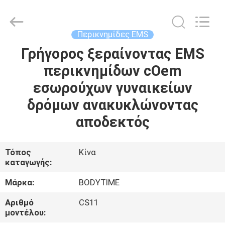
Xinhan
Fumao
Technology
Co.,
Ltd..
Περικνημίδες EMS
All
Rights
Γρήγορος ξεραίνοντας EMS
ΣΠΊΤΙ
Reserved.
περικνημίδων cOem
ΠΡΟΪΌΝΤΑ
εσωρούχων γυναικείων
δρόμων ανακυκλώνοντας
ΠΕΡΊΠΟΥ
αποδεκτός
ΕΜΕΊΣ
Τόπος
Κίνα
καταγωγής:
ΓΎΡΟΣ
ΕΡΓΟΣΤΑΣΊΩΝ
Μάρκα:
BODYTIME
Αριθμό
CS11
ΠΟΙΟΤΙΚΌΣ
μοντέλου: