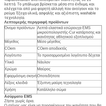
λεπτά. Το μπάλωμα βρίσκεται μέσα στο ένδυμα, και
ελέγχεται από μια φορητή αλλαγή που ανοίγουν και το
ρεύμα. Έξοχα υλικά, ασφαλής και αξιόπιστη, washable
τεχνολογία.
Λεπτομερής περιγραφή προϊόντων
Όνομα προϊόντων
Λεπτά ελαστικά εσώρουχα EMS
μικροϋπολογιστής-Cur κατάρτισης και
ικανότητας αθλητικού εξοπλισμού
Μέγεθος
Μέσο μέγεθος
COem
COem αποδεκτός
Λογότυπο
Το προσαρμοσμένο λογότυπο δέχεται
Υλικό
Νάυλον
Χρώμα
Μαύρος
Εφαρμόσιμη σκηνή
Οποτεδήποτε
Λέξεις κλειδιά
Έξυπνη μαύρη τεχνολογία
Χρήση
Κατάλληλο σώμα
Ασύρματο EMS
Ζήστε χωρίς όρια.
Ο στόχος μας είναι να προσφέρουμε την ικανότητα που θα