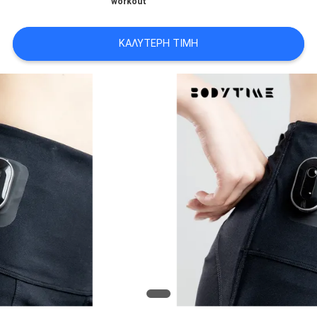
workout
ΑΠΌΣΠΑΣΜΑ
ΚΑΛΎΤΕΡΗ ΤΙΜΉ
SITEMAP
PRIVACY
POLICY