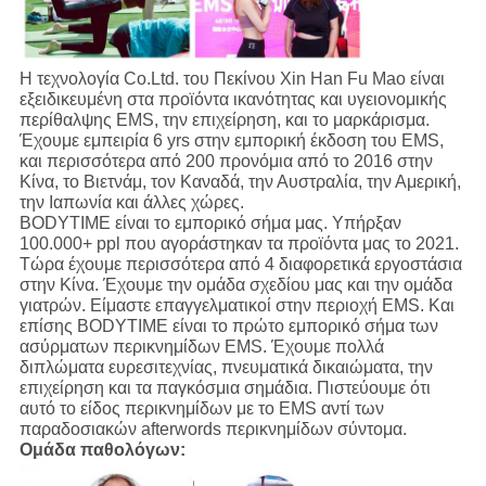
Η τεχνολογία Co.Ltd. του Πεκίνου Xin Han Fu Mao είναι
εξειδικευμένη στα προϊόντα ικανότητας και υγειονομικής
περίθαλψης EMS, την επιχείρηση, και το μαρκάρισμα.
Έχουμε εμπειρία 6 yrs στην εμπορική έκδοση του EMS,
και περισσότερα από 200 προνόμια από το 2016 στην
Κίνα, το Βιετνάμ, τον Καναδά, την Αυστραλία, την Αμερική,
την Ιαπωνία και άλλες χώρες.
BODYTIME είναι το εμπορικό σήμα μας. Υπήρξαν
100.000+ ppl που αγοράστηκαν τα προϊόντα μας το 2021.
Τώρα έχουμε περισσότερα από 4 διαφορετικά εργοστάσια
στην Κίνα. Έχουμε την ομάδα σχεδίου μας και την ομάδα
γιατρών. Είμαστε επαγγελματικοί στην περιοχή EMS. Και
επίσης BODYTIME είναι το πρώτο εμπορικό σήμα των
ασύρματων περικνημίδων EMS. Έχουμε πολλά
διπλώματα ευρεσιτεχνίας, πνευματικά δικαιώματα, την
επιχείρηση και τα παγκόσμια σημάδια. Πιστεύουμε ότι
αυτό το είδος περικνημίδων με το EMS αντί των
παραδοσιακών afterwords περικνημίδων σύντομα.
Ομάδα παθολόγων: