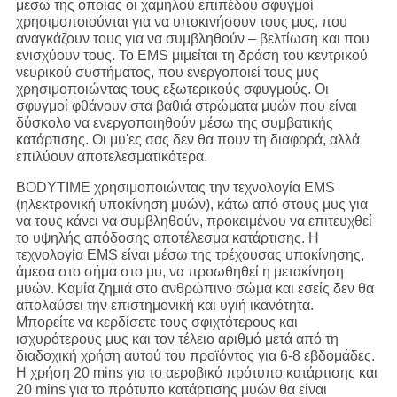
μέσω της οποίας οι χαμηλού επιπέδου σφυγμοί
χρησιμοποιούνται για να υποκινήσουν τους μυς, που
αναγκάζουν τους για να συμβληθούν – βελτίωση και που
ενισχύουν τους. Το EMS μιμείται τη δράση του κεντρικού
νευρικού συστήματος, που ενεργοποιεί τους μυς
χρησιμοποιώντας τους εξωτερικούς σφυγμούς. Οι
σφυγμοί φθάνουν στα βαθιά στρώματα μυών που είναι
δύσκολο να ενεργοποιηθούν μέσω της συμβατικής
κατάρτισης. Οι μυ'ες σας δεν θα πουν τη διαφορά, αλλά
επιλύουν αποτελεσματικότερα.
BODYTIME χρησιμοποιώντας την τεχνολογία EMS
(ηλεκτρονική υποκίνηση μυών), κάτω από στους μυς για
να τους κάνει να συμβληθούν, προκειμένου να επιτευχθεί
το υψηλής απόδοσης αποτέλεσμα κατάρτισης. Η
τεχνολογία EMS είναι μέσω της τρέχουσας υποκίνησης,
άμεσα στο σήμα στο μυ, να προωθηθεί η μετακίνηση
μυών. Καμία ζημιά στο ανθρώπινο σώμα και εσείς δεν θα
απολαύσει την επιστημονική και υγιή ικανότητα.
Μπορείτε να κερδίσετε τους σφιχτότερους και
ισχυρότερους μυς και τον τέλειο αριθμό μετά από τη
διαδοχική χρήση αυτού του προϊόντος για 6-8 εβδομάδες.
Η χρήση 20 mins για το αεροβικό πρότυπο κατάρτισης και
20 mins για το πρότυπο κατάρτισης μυών θα είναι