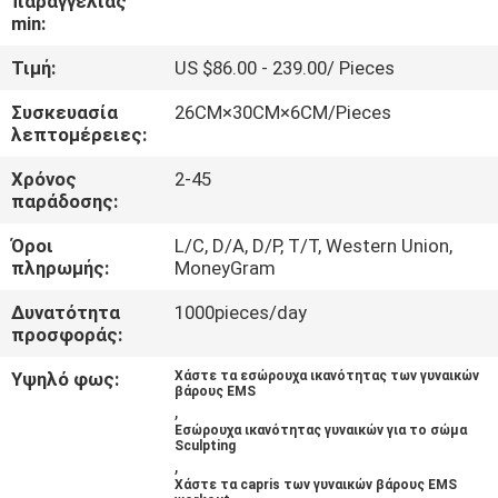
παραγγελίας
ΈΛΕΓΧΟΣ
min:
Τιμή:
US $86.00 - 239.00/ Pieces
ΜΑΣ
Συσκευασία
26CM×30CM×6CM/Pieces
ΕΛΆΤΕ
λεπτομέρειες:
ΣΕ
Χρόνος
2-45
ΕΠΑΦΉ
παράδοσης:
ΜΕ
Όροι
L/C, D/A, D/P, T/T, Western Union,
πληρωμής:
MoneyGram
ΝΈΑ
Δυνατότητα
1000pieces/day
προσφοράς:
ΠΕΡΙΠΤΏΣΕΙΣ
Υψηλό φως:
Χάστε τα εσώρουχα ικανότητας των γυναικών
βάρους EMS
,
Εσώρουχα ικανότητας γυναικών για το σώμα
ΖΗΤΉΣΤΕ
Sculpting
,
ΈΝΑ
Χάστε τα capris των γυναικών βάρους EMS