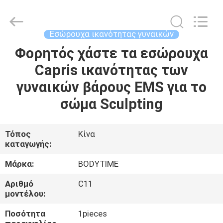
Xinhan
Fumao
Technology
Co.,
Ltd..
Εσώρουχα ικανότητας γυναικών
All
Rights
Φορητός χάστε τα εσώρουχα
ΣΠΊΤΙ
Reserved.
Capris ικανότητας των
ΠΡΟΪΌΝΤΑ
γυναικών βάρους EMS για το
σώμα Sculpting
ΠΕΡΊΠΟΥ
ΕΜΕΊΣ
Τόπος
Κίνα
καταγωγής:
ΓΎΡΟΣ
Μάρκα:
BODYTIME
ΕΡΓΟΣΤΑΣΊΩΝ
Αριθμό
C11
μοντέλου:
ΠΟΙΟΤΙΚΌΣ
Ποσότητα
1pieces