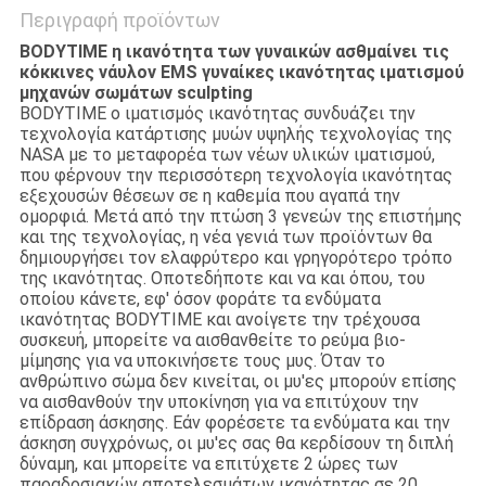
Περιγραφή προϊόντων
BODYTIME η ικανότητα των γυναικών ασθμαίνει τις
κόκκινες νάυλον EMS γυναίκες ικανότητας ιματισμού
μηχανών σωμάτων sculpting
BODYTIME ο ιματισμός ικανότητας συνδυάζει την
τεχνολογία κατάρτισης μυών υψηλής τεχνολογίας της
NASA με το μεταφορέα των νέων υλικών ιματισμού,
που φέρνουν την περισσότερη τεχνολογία ικανότητας
εξεχουσών θέσεων σε η καθεμία που αγαπά την
ομορφιά. Μετά από την πτώση 3 γενεών της επιστήμης
και της τεχνολογίας, η νέα γενιά των προϊόντων θα
δημιουργήσει τον ελαφρύτερο και γρηγορότερο τρόπο
της ικανότητας. Οποτεδήποτε και να και όπου, του
οποίου κάνετε, εφ' όσον φοράτε τα ενδύματα
ικανότητας BODYTIME και ανοίγετε την τρέχουσα
συσκευή, μπορείτε να αισθανθείτε το ρεύμα βιο-
μίμησης για να υποκινήσετε τους μυς. Όταν το
ανθρώπινο σώμα δεν κινείται, οι μυ'ες μπορούν επίσης
να αισθανθούν την υποκίνηση για να επιτύχουν την
επίδραση άσκησης. Εάν φορέσετε τα ενδύματα και την
άσκηση συγχρόνως, οι μυ'ες σας θα κερδίσουν τη διπλή
δύναμη, και μπορείτε να επιτύχετε 2 ώρες των
παραδοσιακών αποτελεσμάτων ικανότητας σε 20