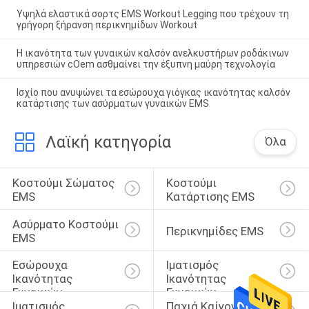
Υψηλά ελαστικά σορτς EMS Workout Legging που τρέχουν τη
γρήγορη ξήρανση περικνημίδων Workout
Η ικανότητα των γυναικών καλσόν ανελκυστήρων ροδάκινων
υπηρεσιών cOem ασθμαίνει την έξυπνη μαύρη τεχνολογία
Ισχίο που ανυψώνει τα εσώρουχα γιόγκας ικανότητας καλσόν
κατάρτισης των ασύρματων γυναικών EMS
Λαϊκή κατηγορία
Όλα
Κοστούμι Σώματος 
Κοστούμι 
EMS
Κατάρτισης EMS
Ασύρματο Κοστούμι 
Περικνημίδες EMS
EMS
Εσώρουχα 
Ιματισμός 
Ικανότητας 
Ικανότητας 
Γυναικών
Γυναικών
Ιματισμός 
Παχιά Καίγοντας 