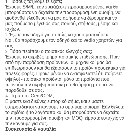
Πόσους ταξινομείτε έχετε;
1.
Έχουμε S/M/L, εάν χρειάζεστε προσαρμοσμένος και θα
μπορούσατε να δεχτείτε την προσαρμοσμένη αμοιβή, να
αισθανθεί ελεύθεροι να μας αφήσετε να ξέρουμε και να
μας πούμε το μέγεθός σας ποδιού, στήθους, μέσης και
ισχίων.
Έχετε τον οδηγό για το πώς να χρησιμοποιήσετε;
2.
Ναι, θα παράσχουμε τον οδηγό και το vedio χρηστών για
σας.
Πόσο περίπου ο ποιοτικός έλεγχός σας;
3.
Έχουμε το ακριβές τμήμα ποιοτικής επιθεώρησης. Πριν
από την παράδοση προϊόντων, οι μηχανικοί μας θα
επιθεωρήσουν και θα εξετάσουν το προϊόν προσεκτικά για
πολλές φορές. Προκειμένου να εξασφαλιστεί ότι παίρνετε
υψηλοί - ποιοτικά προϊόντα, μόνο τα προϊόντα που
περνούν την ακριβή ποιοτική επιθεώρηση μπορεί να
παραδοθεί σε σας.
Περίπου cOem/ODM;
4.
Είμαστε ένα διεθνές εμπορικό σήμα, και είμαστε
ευπρόσδεκτοι να κάνουμε το ομο-μαρκάρισμα. Εάν θέλετε
το σχέδιο ή το λογότυπο και θα μπορούσατε να δεχτείτε
την προσαρμοσμένη αμοιβή και MOQ, είμαστε ευτυχείς να
την κάνουμε για σας.
Συσκευασία & ναυτιλία