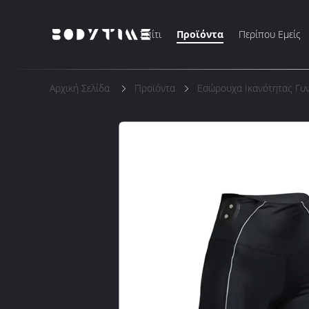
Σπίτι
Προϊόντα
Περίπου Εμείς
Αρχική Σελίδα
Προϊόντα
Εσώρουχα Ικανότητας Γυ