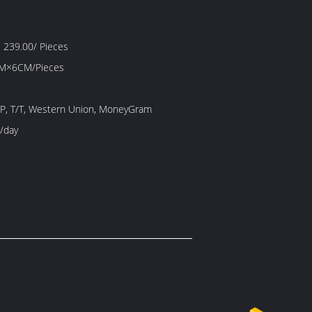
 239.00/ Pieces
M×6CM/Pieces
/P, T/T, Western Union, MoneyGram
/day