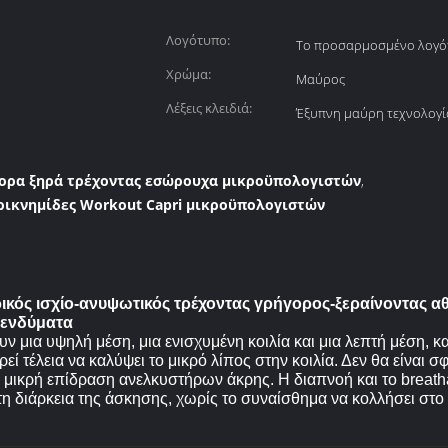
Λογότυπο:
Το προσαρμοσμένο λογό
Χρώμα:
Μαύρος
Λέξεις κλειδιά:
Έξυπνη μαύρη τεχνολογί
ορα ξηρά τρέχοντας εσώρουχα μικροϋπολογιστών
,
ρικνημίδες Workout Capri μικροϋπολογιστών
κός ισχίο-ανυψωτικός τρέχοντας γρήγορος-ξεραίνοντας 
 ενδύματα
ν μια υψηλή μέση, μια ενισχυμένη κοιλία και μια λεπτή μέση, κ
ί τέλεια να καλύψει το μικρό λίπος στην κοιλία. Δεν θα είναι σφ
 μικρή επίδραση ανελκυστήρων άκρης. Η διαπνοή και το breathabi
 τη διάρκεια της άσκησης, χωρίς το συναίσθημα να κολλήσει στ