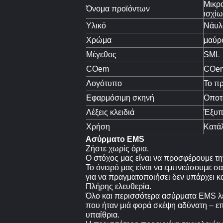
Μικρ
Όνομα προϊόντων
ισχί
Υλικό
Νάυλ
Χρώμα
μαύρ
Μέγεθος
SML
COem
COem
Λογότυπο
Το π
Εφαρμόσιμη σκηνή
Οποτ
Λέξεις κλειδιά
Έξυπ
Χρήση
Κατά
Ασύρματο EMS
Ζήστε χωρίς όρια.
Ο στόχος μας είναι να προσφέρουμε την
Το όνειρό μας είναι να εμπνεύσουμε σα
για να πραγματοποιήσει δεν υπάρχει κ
Πλήρης ελευθερία.
Όλο και περισσότερα ασύρματα EMS λε
που ήταν μιά φορά σκέψη αδύνατη – επ
υπαίθρια.