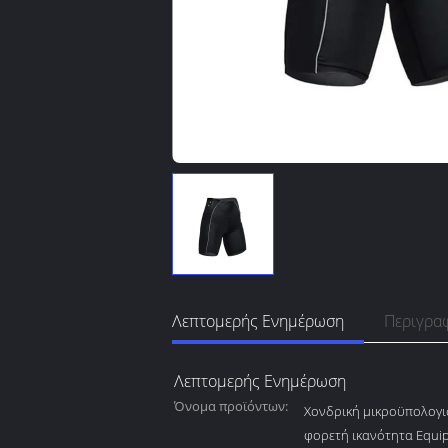
Λεπτομερής Ενημέρωση
Περιγρα
Λεπτομερής Ενημέρωση
Όνομα προϊόντων:
Χονδρική μικροϋπολογι
φορετή ικανότητα Equi