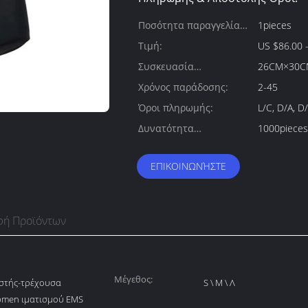
Ποσότητα παραγγελίας
1pieces
min:
Τιμή:
US $86.00 -
Συσκευασία
26CM×30C
λεπτομέρειες:
Χρόνος παράδοσης:
2-45
Όροι πληρωμής:
L/C, D/A, D
Δυνατότητα
1000pieces
προσφοράς:
ΕΠΙΚΟΙΝΩΝΉΣΤΕ
φή Προϊόντων
Μέγεθος:
στής-τρέχουσα
S \ Μ \ Λ
pmen ιματισμού EMS