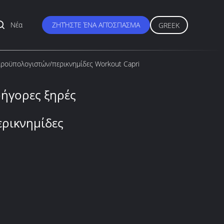
Νέα
ΖΗΤΉΣΤΕ ΈΝΑ ΑΠΌΣΠΑΣΜΑ
GREEK
κροϋπολογιστών/περικνημίδες Workout Capri
ρήγορες ξηρές
ρικνημίδες