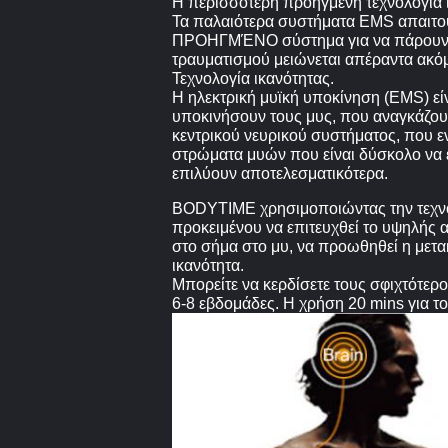
Η περισσότερη προηγμένη τεχνολογία 
Τα παλαιότερα συστήματα EMS απαιτού
ΠΡΟΗΓΜΈΝΟ σύστημα για να πάρουν τα 
τραυματισμού μειώνεται απέραντα ακόμ
Τεχνολογία ικανότητας.
Η ηλεκτρική μυϊκή υποκίνηση (EMS) εί
υποκινήσουν τους μυς, που αναγκάζουν
κεντρικού νευρικού συστήματος, που ε
στρώματα μυών που είναι δύσκολο να ε
επιλύουν αποτελεσματικότερα.
BODYTIME χρησιμοποιώντας την τεχνολ
προκειμένου να επιτευχθεί το υψηλής
στο σήμα στο μυ, να προωθηθεί η μετα
ικανότητα.
Μπορείτε να κερδίσετε τους σφιχτότερο
6-8 εβδομάδες. Η χρήση 20 mins για το