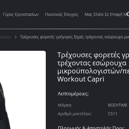
Γύρος Εργοστασίων
Ποιοτικός Έλεγχος
Μας Ελάτε Σε Επαφή Με
ναικών
Τρέχουσες φορετές γρήγορες ξηρές τρέχοντας εσώρουχα μι
Τρέχουσες φορετές γ
τρέχοντας εσώρουχα
μικροϋπολογιστών/πε
Workout Capri
Λεπτομέρειες:
Μάρκα:
BODYTIME
Αριθμό μοντέλου:
CS11
Πληρωμής & Αποστολής Όροι: