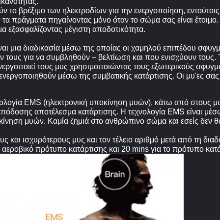
ικανότητας.
ν το βρέξιμο των ηλεκτροδίων για την ενεργοποίηση, εντούτο
πράγματα πηγαίνοντας μόνο όταν το σώμα σας είναι έτοιμο. Ω
α εξασφαλίζοντας μέγιστη αποδοτικότητα.
ναι μια διαδικασία μέσω της οποίας οι χαμηλού επιπέδου σφυγμ
 τους για να συμβληθούν – βελτίωση και που ενισχύουν τους. 
νεργοποιεί τους μυς χρησιμοποιώντας τους εξωτερικούς σφυγμ
νεργοποιηθούν μέσω της συμβατικής κατάρτισης. Οι μυ'ες σας 
ογία EMS (ηλεκτρονική υποκίνηση μυών), κάτω από στους μυς
 απόδοσης αποτέλεσμα κατάρτισης. Η τεχνολογία EMS είναι μέσ
κίνηση μυών. Καμία ζημιά στο ανθρώπινο σώμα και εσείς δεν θα
υς και ισχυρότερους μυς και τον τέλειο αριθμό μετά από τη δια
 αεροβικό πρότυπο κατάρτισης και 20 mins για το πρότυπο κατά