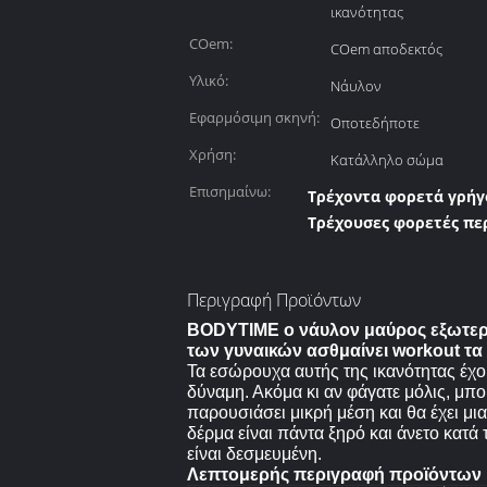
ικανότητας
COem:
COem αποδεκτός
Υλικό:
Νάυλον
Εφαρμόσιμη σκηνή:
Οποτεδήποτε
Χρήση:
Κατάλληλο σώμα
Επισημαίνω:
Τρέχοντα φορετά γρήγ
Τρέχουσες φορετές πε
Περιγραφή Προϊόντων
BODYTIME ο νάυλον μαύρος εξωτερι
των γυναικών ασθμαίνει workout τα
Τα εσώρουχα αυτής της ικανότητας έχου
δύναμη. Ακόμα κι αν φάγατε μόλις, μπορε
παρουσιάσει μικρή μέση και θα έχει μια
δέρμα είναι πάντα ξηρό και άνετο κατά
είναι δεσμευμένη.
Λεπτομερής περιγραφή προϊόντων