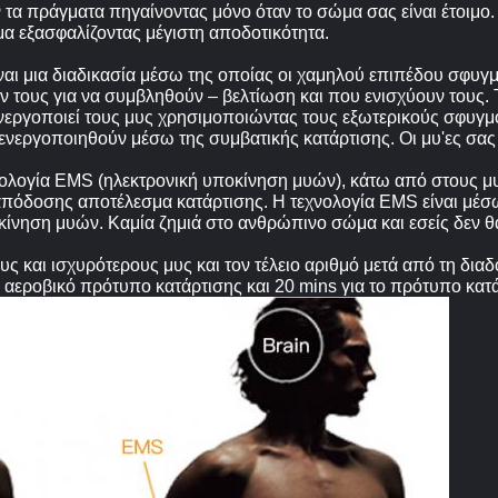
πράγματα πηγαίνοντας μόνο όταν το σώμα σας είναι έτοιμο. Ω
α εξασφαλίζοντας μέγιστη αποδοτικότητα.
ναι μια διαδικασία μέσω της οποίας οι χαμηλού επιπέδου σφυγμ
 τους για να συμβληθούν – βελτίωση και που ενισχύουν τους. 
νεργοποιεί τους μυς χρησιμοποιώντας τους εξωτερικούς σφυγμ
νεργοποιηθούν μέσω της συμβατικής κατάρτισης. Οι μυ'ες σας 
ογία EMS (ηλεκτρονική υποκίνηση μυών), κάτω από στους μυς
 απόδοσης αποτέλεσμα κατάρτισης. Η τεχνολογία EMS είναι μέσ
κίνηση μυών. Καμία ζημιά στο ανθρώπινο σώμα και εσείς δεν θα
υς και ισχυρότερους μυς και τον τέλειο αριθμό μετά από τη δια
 αεροβικό πρότυπο κατάρτισης και 20 mins για το πρότυπο κατά