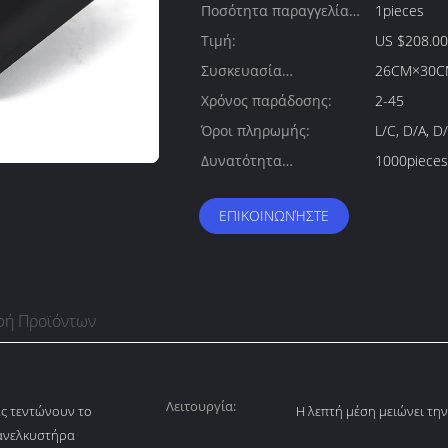
Ποσότητα παραγγελίας
1pieces
min:
Τιμή:
US $208.00 
Συσκευασία
26CM×30C
λεπτομέρειες:
Χρόνος παράδοσης:
2-45
Όροι πληρωμής:
L/C, D/A, D
Δυνατότητα
1000pieces
προσφοράς:
ΕΠΙΚΟΙΝΩΝΉΣΤΕ
φή Προϊόντων
Λειτουργία:
ς τεντώνουν το
Η λεπτή μέση μειώνει την
 ανελκυστήρα