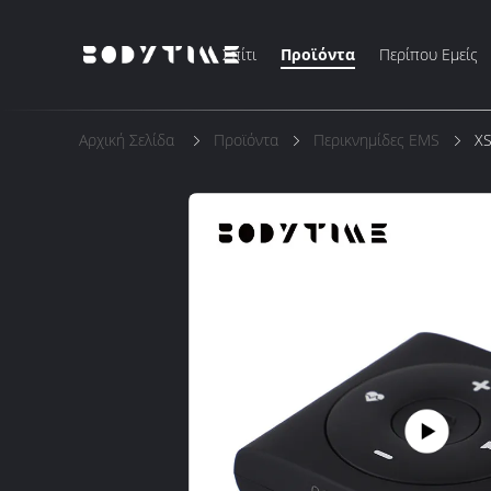
Σπίτι
Προϊόντα
Περίπου Εμείς
Αρχική Σελίδα
Προϊόντα
Περικνημίδες EMS
XS