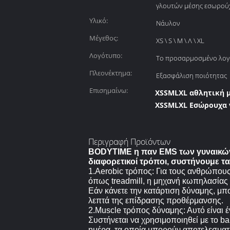
γλουτών μέσης εσωρού
Υλικό:
Νάυλον
Μέγεθος:
XS \ S \ Μ \ Λ \ XL
Λογότυπο:
Το προσαρμοσμένο λογ
Πλεονέκτημα:
Εξασφάλιση ποιότητας
Επισημαίνω:
XSSMLXL αθλητική 
XSSMLXL Εσώρουχα 
Περιγραφή Προϊόντων
BODYTIME η παν EMS των γυναικών 
διαφορετικοί τρόποι, συστήνουμε τα
1.Aerobic τρόπος: Για τους ανθρώπους
όπως treadmill, η μηχανή κωπηλασίας 
Εάν κάνετε την κατάρτιση δύναμης, μπ
λεπτά της επίδρασης προθέρμανσης.
2.Muscle τρόπος δύναμης: Αυτό είναι 
Συστήνεται να χρησιμοποιηθεί με το bar
ημέρα, τα οποία μπορούν αποτελεσματι