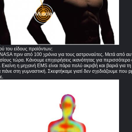
ού του είδους προϊόντων;
NASA πριν από 100 χρόνια για τους αστροναύτες. Μετά από αυτ
υσίους τώρα. Κάνουμε επιχειρήσεις ικανότητας για περισσότερο 
Εκείνη η μηχανή EMS είναι πάρα πολύ ακριβή και βαριά για τη
 πάνε στη γυμναστική. Σκεφτήκαμε γιατί δεν σχεδιάζουμε που p
ε.