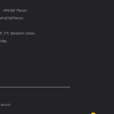
- 499.00/ Pieces
M×6CM/Pieces
/P, T/T, Western Union,
/day
 κοιλιά