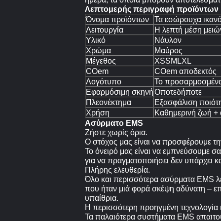
Λεπτομερής περιγραφή προϊόντων
Όνομα προϊόντων
Τα εσώρουχα ικανό
Λειτουργία
Η λεπτή μέση μειών
Υλικό
Νάυλον
Χρώμα
Μαύρος
Μέγεθος
XSSMLXL
COem
COem αποδεκτός
Λογότυπο
Το προσαρμοσμένο
Εφαρμόσιμη σκηνή
Οποτεδήποτε
Πλεονέκτημα
Εξασφάλιση ποιότ
Χρήση
Καθημερινή ζωή + 
Ασύρματο EMS
Ζήστε χωρίς όρια.
Ο στόχος μας είναι να προσφέρουμε την
Το όνειρό μας είναι να εμπνεύσουμε σα
για να πραγματοποιήσει δεν υπάρχει κ
Πλήρης ελευθερία.
Όλο και περισσότερα ασύρματα EMS λε
που ήταν μιά φορά σκέψη αδύνατη – επ
υπαίθρια.
Η περισσότερη προηγμένη τεχνολογία 
Τα παλαιότερα συστήματα EMS απαιτού