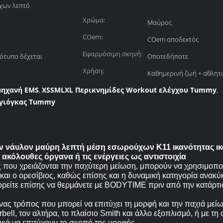
χων λεπτό
Χρώμα:
Μαύρος
COem:
COem αποδεκτός
Εφαρμόσιμη σκηνή:
ότυπο δέχεται
Οποτεδήποτε
Χρήση:
Καθημερινή ζωή + αθλητ
μηχανή EMS
XSSMLXL Περικνημίδες Workout ελέγχου Tummy
,
,
γιόγκας Tummy
νάυλον μαύρη λεπτή μέση εσωρούχων K11 ικανότητας ικαν
 ακόλουθες όργανα ή τις ενέργειες ως αντιστοιχία
 που χρειάζονται την παχύτερη μείωση, μπορούν να χρησιμοπο
και ο ορεσίβιος, καθώς επίσης και η δυναμική κατηγορία ανακ
ορείτε επίσης να θερμάνετε με BODYTIME πριν από την κατάρτισ
ένας τρόπος που μπορεί να επιτύχει τη μορφή και την παχιά με
bell, τον αλτήρα, το πλαίσιο Smith και άλλο εξοπλισμό, ή με τη
κά να επιτύχουν το σκοπό της μορφής.