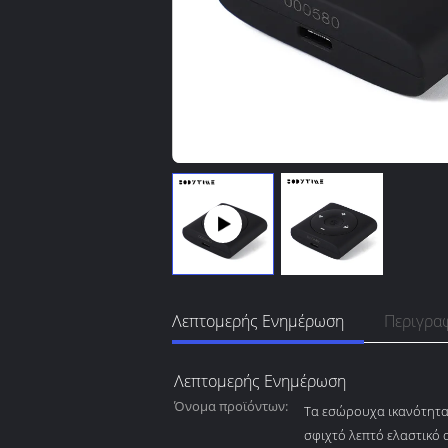
Λεπτομερής Ενημέρωση
Περιγρα
Λεπτομερής Ενημέρωση
Όνομα προϊόντων:
Τα εσώρουχα ικανότητα
σφιχτό λεπτό ελαστικό