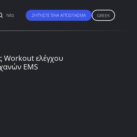
Νέα
ΖΗΤΉΣΤΕ ΈΝΑ ΑΠΌΣΠΑΣΜΑ
GREEK
ς Workout ελέγχου
χανών EMS