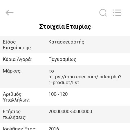
Xinhan
Fumao
Technology
Co.,
Ltd..
All
Στοιχεία Εταιρίας
Rights
ΣΠΊΤΙ
Reserved.
Είδος
Κατασκευαστής
ΠΡΟΪΌΝΤΑ
Επιχείρησης:
Κύρια Αγορά:
Παγκοσμίως
ΠΕΡΊΠΟΥ
Μάρκες:
το
ΕΜΕΊΣ
https://mao.ecer.com/index.php?
r=product/list
Αριθμός
100~120
ΓΎΡΟΣ
Υπαλλήλων:
ΕΡΓΟΣΤΑΣΊΩΝ
Ετήσιες
20000000-50000000
πωλήσεις:
ΠΟΙΟΤΙΚΌΣ
Ιδρύθηκε Έτος:
2016