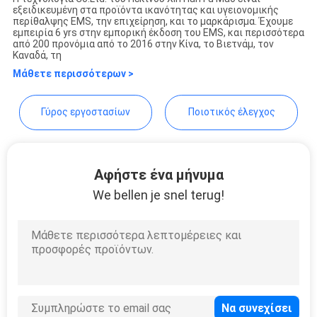
εξειδικευμένη στα προϊόντα ικανότητας και υγειονομικής
ΑΠΌΣΠΑΣΜΑ
Beijing Xinhan Fumao
περίθαλψης EMS, την επιχείρηση, και το μαρκάρισμα. Έχουμε
εμπειρία 6 yrs στην εμπορική έκδοση του EMS, και περισσότερα
Technology Co., Ltd.
από 200 προνόμια από το 2016 στην Κίνα, το Βιετνάμ, τον
Καναδά, τη
SITEMAP
Μάθετε περισσότερων >
PRIVACY
Γύρος εργοστασίων
Ποιοτικός έλεγχος
POLICY
Αφήστε ένα μήνυμα
We bellen je snel terug!