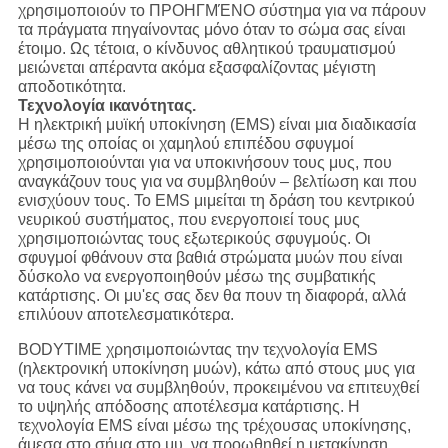
χρησιμοποιούν το ΠΡΟΗΓΜΈΝΟ σύστημα για να πάρουν
τα πράγματα πηγαίνοντας μόνο όταν το σώμα σας είναι
έτοιμο. Ως τέτοια, ο κίνδυνος αθλητικού τραυματισμού
μειώνεται απέραντα ακόμα εξασφαλίζοντας μέγιστη
αποδοτικότητα.
Τεχνολογία ικανότητας.
Η ηλεκτρική μυϊκή υποκίνηση (EMS) είναι μια διαδικασία
μέσω της οποίας οι χαμηλού επιπέδου σφυγμοί
χρησιμοποιούνται για να υποκινήσουν τους μυς, που
αναγκάζουν τους για να συμβληθούν – βελτίωση και που
ενισχύουν τους. Το EMS μιμείται τη δράση του κεντρικού
νευρικού συστήματος, που ενεργοποιεί τους μυς
χρησιμοποιώντας τους εξωτερικούς σφυγμούς. Οι
σφυγμοί φθάνουν στα βαθιά στρώματα μυών που είναι
δύσκολο να ενεργοποιηθούν μέσω της συμβατικής
κατάρτισης. Οι μυ'ες σας δεν θα πουν τη διαφορά, αλλά
επιλύουν αποτελεσματικότερα.
BODYTIME χρησιμοποιώντας την τεχνολογία EMS
(ηλεκτρονική υποκίνηση μυών), κάτω από στους μυς για
να τους κάνει να συμβληθούν, προκειμένου να επιτευχθεί
το υψηλής απόδοσης αποτέλεσμα κατάρτισης. Η
τεχνολογία EMS είναι μέσω της τρέχουσας υποκίνησης,
άμεσα στο σήμα στο μυ, να προωθηθεί η μετακίνηση