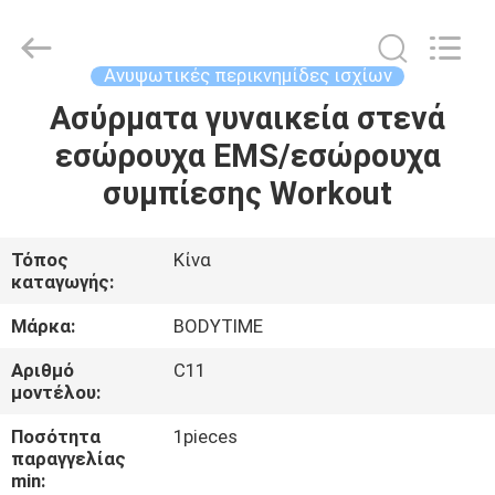
Xinhan
Fumao
Technology
Co.,
Ltd..
Ανυψωτικές περικνημίδες ισχίων
All
Rights
Ασύρματα γυναικεία στενά
ΣΠΊΤΙ
Reserved.
εσώρουχα EMS/εσώρουχα
ΠΡΟΪΌΝΤΑ
συμπίεσης Workout
ΠΕΡΊΠΟΥ
Τόπος
Κίνα
καταγωγής:
ΕΜΕΊΣ
Μάρκα:
BODYTIME
ΓΎΡΟΣ
Αριθμό
C11
μοντέλου:
ΕΡΓΟΣΤΑΣΊΩΝ
Ποσότητα
1pieces
παραγγελίας
ΠΟΙΟΤΙΚΌΣ
min: