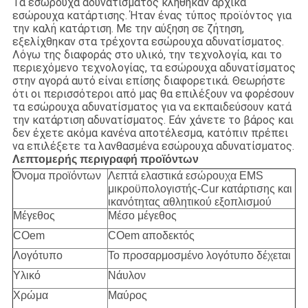
Τα εσώρουχα αδυνατίσματος κλήθηκαν αρχικά
εσώρουχα κατάρτισης. Ήταν ένας τύπος προϊόντος για
την καλή κατάρτιση. Με την αύξηση σε ζήτηση,
εξελίχθηκαν στα τρέχοντα εσώρουχα αδυνατίσματος.
Λόγω της διαφοράς στο υλικό, την τεχνολογία, και το
περιεχόμενο τεχνολογίας, τα εσώρουχα αδυνατίσματος
στην αγορά αυτό είναι επίσης διαφορετικά. Θεωρήστε
ότι οι περισσότεροι από μας θα επιλέξουν να φορέσουν
τα εσώρουχα αδυνατίσματος για να εκπαιδεύσουν κατά
την κατάρτιση αδυνατίσματος. Εάν χάνετε το βάρος και
δεν έχετε ακόμα κανένα αποτέλεσμα, κατόπιν πρέπει
να επιλέξετε τα λανθασμένα εσώρουχα αδυνατίσματος.
Λεπτομερής περιγραφή προϊόντων
Όνομα προϊόντων
Λεπτά ελαστικά εσώρουχα EMS
μικροϋπολογιστής-Cur κατάρτισης και
ικανότητας αθλητικού εξοπλισμού
Μέγεθος
Μέσο μέγεθος
COem
COem αποδεκτός
Λογότυπο
Το προσαρμοσμένο λογότυπο δέχεται
Υλικό
Νάυλον
Χρώμα
Μαύρος