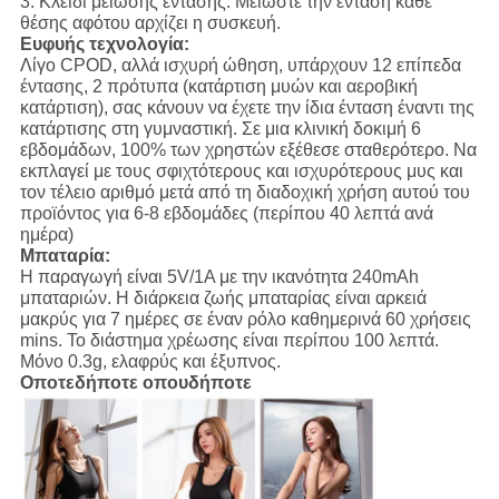
3.
Κλειδί μείωσης έντασης:
Μειώστε την ένταση κάθε
θέσης αφότου αρχίζει η συσκευή.
Ευφυής τεχνολογία:
Λίγο CPOD, αλλά ισχυρή ώθηση, υπάρχουν 12 επίπεδα
έντασης, 2 πρότυπα (κατάρτιση μυών και αεροβική
κατάρτιση), σας κάνουν να έχετε την ίδια ένταση έναντι της
κατάρτισης στη γυμναστική. Σε μια κλινική δοκιμή 6
εβδομάδων, 100% των χρηστών εξέθεσε σταθερότερο. Να
εκπλαγεί με τους σφιχτότερους και ισχυρότερους μυς και
τον τέλειο αριθμό μετά από τη διαδοχική χρήση αυτού του
προϊόντος για 6-8 εβδομάδες (περίπου 40 λεπτά ανά
ημέρα)
Μπαταρία:
Η παραγωγή είναι 5V/1A με την ικανότητα 240mAh
μπαταριών. Η διάρκεια ζωής μπαταρίας είναι αρκειά
μακρύς για 7 ημέρες σε έναν ρόλο καθημερινά 60 χρήσεις
mins. Το διάστημα χρέωσης είναι περίπου 100 λεπτά.
Μόνο 0.3g, ελαφρύς και έξυπνος.
Οποτεδήποτε οπουδήποτε