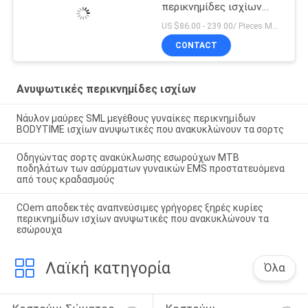
περικνημίδες ισχίων
υποκίνησης μυών
US $86.00 - 239.00/ Pieces MOQ:1pieces
CONTACT
Ανυψωτικές περικνημίδες ισχίων
Νάυλον μαύρες SML μεγέθους γυναίκες περικνημίδων
BODYTIME ισχίων ανυψωτικές που ανακυκλώνουν τα σορτς
Οδηγώντας σορτς ανακύκλωσης εσωρούχων MTB
ποδηλάτων των ασύρματων γυναικών EMS προστατευόμενα
από τους κραδασμούς
COem αποδεκτές αναπνεύσιμες γρήγορες ξηρές κυρίες
περικνημίδων ισχίων ανυψωτικές που ανακυκλώνουν τα
εσώρουχα
Λαϊκή κατηγορία
Όλα