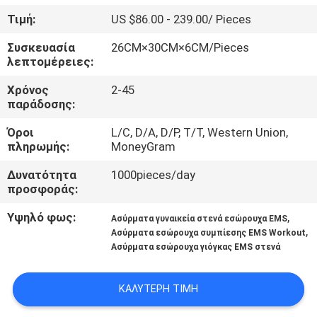
ΈΛΕΓΧΟΣ
Τιμή:
US $86.00 - 239.00/ Pieces
Συσκευασία
26CM×30CM×6CM/Pieces
ΜΑΣ
λεπτομέρειες:
ΕΛΆΤΕ
Χρόνος
2-45
ΣΕ
παράδοσης:
ΕΠΑΦΉ
Όροι
L/C, D/A, D/P, T/T, Western Union,
πληρωμής:
MoneyGram
ΜΕ
Δυνατότητα
1000pieces/day
προσφοράς:
ΝΈΑ
Υψηλό φως:
,
Ασύρματα γυναικεία στενά εσώρουχα EMS
,
Ασύρματα εσώρουχα συμπίεσης EMS Workout
ΠΕΡΙΠΤΏΣΕΙΣ
Ασύρματα εσώρουχα γιόγκας EMS στενά
ΖΗΤΉΣΤΕ
ΚΑΛΎΤΕΡΗ ΤΙΜΉ
ΈΝΑ