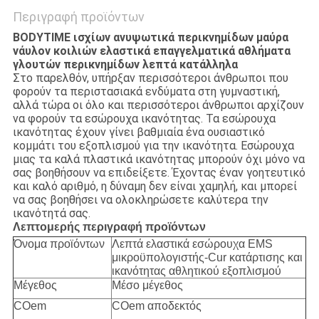
Περιγραφή προϊόντων
BODYTIME ισχίων ανυψωτικά περικνημίδων μαύρα
νάυλον κοιλιών ελαστικά επαγγελματικά αθλήματα
γλουτών περικνημίδων λεπτά κατάλληλα
Στο παρελθόν, υπήρξαν περισσότεροι άνθρωποι που
φορούν τα περιστασιακά ενδύματα στη γυμναστική,
αλλά τώρα οι όλο και περισσότεροι άνθρωποι αρχίζουν
να φορούν τα εσώρουχα ικανότητας. Τα εσώρουχα
ικανότητας έχουν γίνει βαθμιαία ένα ουσιαστικό
κομμάτι του εξοπλισμού για την ικανότητα. Εσώρουχα
μιας τα καλά πλαστικά ικανότητας μπορούν όχι μόνο να
σας βοηθήσουν να επιδείξετε. Έχοντας έναν γοητευτικό
και καλό αριθμό, η δύναμη δεν είναι χαμηλή, και μπορεί
να σας βοηθήσει να ολοκληρώσετε καλύτερα την
ικανότητά σας.
Λεπτομερής περιγραφή προϊόντων
Όνομα προϊόντων
Λεπτά ελαστικά εσώρουχα EMS
μικροϋπολογιστής-Cur κατάρτισης και
ικανότητας αθλητικού εξοπλισμού
Μέγεθος
Μέσο μέγεθος
COem
COem αποδεκτός