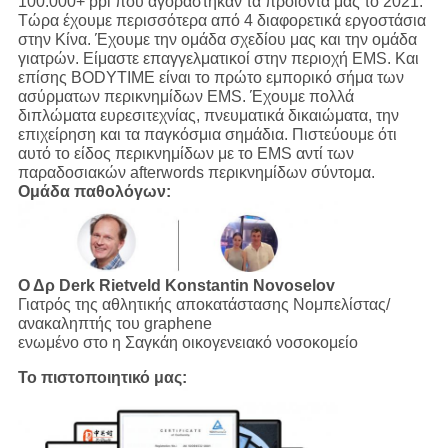
100.000+ ppl που αγοράστηκαν τα προϊόντα μας το 2021.
Τώρα έχουμε περισσότερα από 4 διαφορετικά εργοστάσια
στην Κίνα. Έχουμε την ομάδα σχεδίου μας και την ομάδα
γιατρών. Είμαστε επαγγελματικοί στην περιοχή EMS. Και
επίσης BODYTIME είναι το πρώτο εμπορικό σήμα των
ασύρματων περικνημίδων EMS. Έχουμε πολλά
διπλώματα ευρεσιτεχνίας, πνευματικά δικαιώματα, την
επιχείρηση και τα παγκόσμια σημάδια. Πιστεύουμε ότι
αυτό το είδος περικνημίδων με το EMS αντί των
παραδοσιακών afterwords περικνημίδων σύντομα.
Ομάδα παθολόγων:
Ο Δρ Derk Rietveld
Konstantin Novoselov
Γιατρός της αθλητικής αποκατάστασης Νομπελίστας/
ανακαληπτής του graphene
ενωμένο στο η Σαγκάη οικογενειακό νοσοκομείο
Το πιστοποιητικό μας: