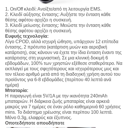
1.
On/Off κλειδί:
Ανοίξτε/από τη λειτουργία EMS.
2.
Κλειδί αύξησης έντασης:
Αυξήστε την ένταση κάθε
θέσης αφότου αρχίζει η συσκευή.
3.
Κλειδί μείωσης έντασης:
Μειώστε την ένταση κάθε
θέσης αφότου αρχίζει η συσκευή.
Ευφυής τεχνολογία:
Λίγο CPOD, αλλά ισχυρή ώθηση, υπάρχουν 12 επίπεδα
έντασης, 2 πρότυπα (κατάρτιση μυών και αεροβική
κατάρτιση), σας κάνουν να έχετε την ίδια ένταση έναντι της
κατάρτισης στη γυμναστική. Σε μια κλινική δοκιμή 6
εβδομάδων, 100% των χρηστών εξέθεσε σταθερότερο. Να
εκπλαγεί με τους σφιχτότερους και ισχυρότερους μυς και
τον τέλειο αριθμό μετά από τη διαδοχική χρήση αυτού του
προϊόντος για 6-8 εβδομάδες (περίπου 40 λεπτά ανά
ημέρα)
Μπαταρία:
Η παραγωγή είναι 5V/1A με την ικανότητα 240mAh
μπαταριών. Η διάρκεια ζωής μπαταρίας είναι αρκειά
μακρύς για 7 ημέρες σε έναν ρόλο καθημερινά 60 χρήσεις
mins. Το διάστημα χρέωσης είναι περίπου 100 λεπτά.
Μόνο 0.3g, ελαφρύς και έξυπνος.
Οποτεδήποτε οπουδήποτε