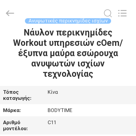
Xinhan
Fumao
Technology
Co.,
Ltd..
Ανυψωτικές περικνημίδες ισχίων
All
Rights
Νάυλον περικνημίδες
ΣΠΊΤΙ
Reserved.
Workout υπηρεσιών cOem/
ΠΡΟΪΌΝΤΑ
έξυπνα μαύρα εσώρουχα
ανυψωτών ισχίων
ΠΕΡΊΠΟΥ
τεχνολογίας
ΕΜΕΊΣ
Τόπος
Κίνα
καταγωγής:
ΓΎΡΟΣ
ΕΡΓΟΣΤΑΣΊΩΝ
Μάρκα:
BODYTIME
Αριθμό
C11
ΠΟΙΟΤΙΚΌΣ
μοντέλου: