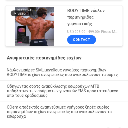
BODYTIME νάυλον
περικνημίδες
γυμναστικής
US $208.00 - 499.00/ Pieces MOQ:1pieces
CONTACT
Ανυψωτικές περικνημίδες ισχίων
Νάυλον μαύρες SML μεγέθους γυναίκες περικνημίδων
BODYTIME ισχίων ανυψωτικές που ανακυκλώνουν τα σορτς
Οδηγώντας σορτς ανακύκλωσης εσωρούχων MTB
ποδηλάτων των ασύρματων γυναικών EMS προστατευόμενα
από τους κραδασμούς
COem αποδεκτές αναπνεύσιμες γρήγορες ξηρές κυρίες
περικνημίδων ισχίων ανυψωτικές που ανακυκλώνουν τα
εσώρουχα