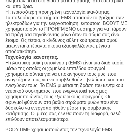
κινήσεων μέσα στο διάστημα κατάρτισης, στο εσωτερικό
και υπαίθρια.
Η περισσότερη προηγμένη τεχνολογία ικανότητας.
Τα παλαιότερα συστήματα EMS απαιτούν το βρέξιμο των
ηλεκτροδίων για την ενεργοποίηση, εντούτοις, BODYTIME
χρησιμοποιούν το ΠΡΟΗΓΜΈΝΟ σύστημα για να πάρουν
τα πράγματα πηγαίνοντας μόνο όταν το σώμα σας είναι
έτοιμο. Ως τέτοια, ο κίνδυνος αθλητικού τραυματισμού
μειώνεται απέραντα ακόμα εξασφαλίζοντας μέγιστη
αποδοτικότητα.
Τεχνολογία ικανότητας.
Η ηλεκτρική μυϊκή υποκίνηση (EMS) είναι μια διαδικασία
μέσω της οποίας οι χαμηλού επιπέδου σφυγμοί
χρησιμοποιούνται για να υποκινήσουν τους μυς, που
αναγκάζουν τους για να συμβληθούν – βελτίωση και που
ενισχύουν τους. Το EMS μιμείται τη δράση του κεντρικού
νευρικού συστήματος, που ενεργοποιεί τους μυς
χρησιμοποιώντας τους εξωτερικούς σφυγμούς. Οι
σφυγμοί φθάνουν στα βαθιά στρώματα μυών που είναι
δύσκολο να ενεργοποιηθούν μέσω της συμβατικής
κατάρτισης. Οι μυ'ες σας δεν θα πουν τη διαφορά, αλλά
επιλύουν αποτελεσματικότερα.
BODYTIME χρησιμοποιώντας την τεχνολογία EMS