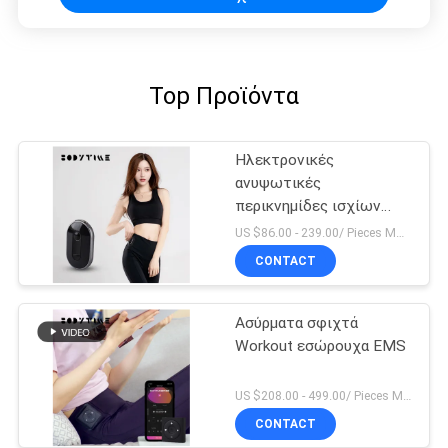
Top Προϊόντα
Ηλεκτρονικές
ανυψωτικές
περικνημίδες ισχίων
υποκίνησης μυών
US $86.00 - 239.00/ Pieces MOQ:1pieces
CONTACT
Ασύρματα σφιχτά
Workout εσώρουχα EMS
US $208.00 - 499.00/ Pieces MOQ:1pieces
CONTACT