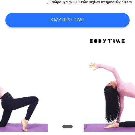
,
Εσώρουχα ανυψωτών ισχίων υπηρεσιών cOem
ΑΠΌΣΠΑΣΜΑ
ΚΑΛΎΤΕΡΗ ΤΙΜΉ
SITEMAP
PRIVACY
POLICY