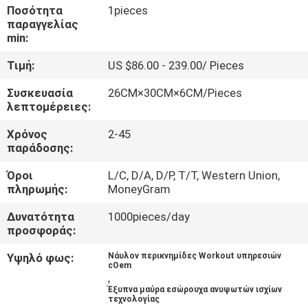
ΈΛΕΓΧΟΣ
Ποσότητα
1pieces
παραγγελίας
min:
ΜΑΣ
Τιμή:
US $86.00 - 239.00/ Pieces
ΕΛΆΤΕ
Συσκευασία
26CM×30CM×6CM/Pieces
ΣΕ
λεπτομέρειες:
ΕΠΑΦΉ
Χρόνος
2-45
ΜΕ
παράδοσης:
Όροι
L/C, D/A, D/P, T/T, Western Union,
ΝΈΑ
πληρωμής:
MoneyGram
Δυνατότητα
1000pieces/day
προσφοράς:
ΠΕΡΙΠΤΏΣΕΙΣ
Υψηλό φως:
Νάυλον περικνημίδες Workout υπηρεσιών
cOem
ΖΗΤΉΣΤΕ
,
Έξυπνα μαύρα εσώρουχα ανυψωτών ισχίων
ΈΝΑ
τεχνολογίας