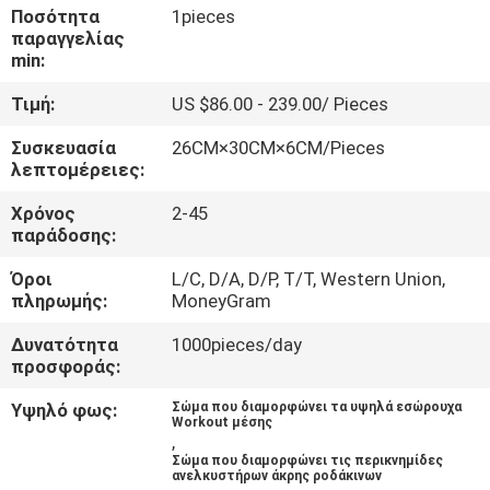
ΈΛΕΓΧΟΣ
Ποσότητα
1pieces
παραγγελίας
min:
ΜΑΣ
Τιμή:
US $86.00 - 239.00/ Pieces
ΕΛΆΤΕ
Συσκευασία
26CM×30CM×6CM/Pieces
ΣΕ
λεπτομέρειες:
ΕΠΑΦΉ
Χρόνος
2-45
ΜΕ
παράδοσης:
Όροι
L/C, D/A, D/P, T/T, Western Union,
ΝΈΑ
πληρωμής:
MoneyGram
Δυνατότητα
1000pieces/day
προσφοράς:
ΠΕΡΙΠΤΏΣΕΙΣ
Υψηλό φως:
Σώμα που διαμορφώνει τα υψηλά εσώρουχα
Workout μέσης
ΖΗΤΉΣΤΕ
,
Σώμα που διαμορφώνει τις περικνημίδες
ΈΝΑ
ανελκυστήρων άκρης ροδάκινων