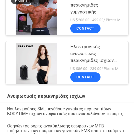
περικνημίδες
γυμναστικής
US $208.00 - 499.00/ Pieces MOQ:1pieces
CONTACT
Ηλεκτρονικές
ανυψωτικές
περικνημίδες ισχίων
υποκίνησης μυών
US $86.00 - 239.00/ Pieces MOQ:1pieces
CONTACT
Ανυψωτικές περικνημίδες ισχίων
Νάυλον μαύρες SML μεγέθους γυναίκες περικνημίδων
BODYTIME ισχίων ανυψωτικές που ανακυκλώνουν τα σορτς
Οδηγώντας σορτς ανακύκλωσης εσωρούχων MTB
ποδηλάτων των ασύρματων γυναικών EMS προστατευόμενα