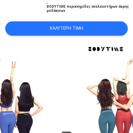
,
ΑΠΌΣΠΑΣΜΑ
BODYTIME περικνημίδες ανελκυστήρων άκρης
ροδάκινων
SITEMAP
ΚΑΛΎΤΕΡΗ ΤΙΜΉ
PRIVACY
POLICY