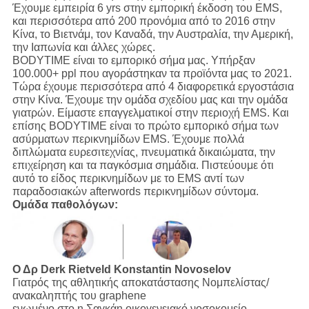
Έχουμε εμπειρία 6 yrs στην εμπορική έκδοση του EMS,
και περισσότερα από 200 προνόμια από το 2016 στην
Κίνα, το Βιετνάμ, τον Καναδά, την Αυστραλία, την Αμερική,
την Ιαπωνία και άλλες χώρες.
BODYTIME είναι το εμπορικό σήμα μας. Υπήρξαν
100.000+ ppl που αγοράστηκαν τα προϊόντα μας το 2021.
Τώρα έχουμε περισσότερα από 4 διαφορετικά εργοστάσια
στην Κίνα. Έχουμε την ομάδα σχεδίου μας και την ομάδα
γιατρών. Είμαστε επαγγελματικοί στην περιοχή EMS. Και
επίσης BODYTIME είναι το πρώτο εμπορικό σήμα των
ασύρματων περικνημίδων EMS. Έχουμε πολλά
διπλώματα ευρεσιτεχνίας, πνευματικά δικαιώματα, την
επιχείρηση και τα παγκόσμια σημάδια. Πιστεύουμε ότι
αυτό το είδος περικνημίδων με το EMS αντί των
παραδοσιακών afterwords περικνημίδων σύντομα.
Ομάδα παθολόγων:
Ο Δρ Derk Rietveld
Konstantin Novoselov
Γιατρός της αθλητικής αποκατάστασης Νομπελίστας/
ανακαληπτής του graphene
ενωμένο στο η Σαγκάη οικογενειακό νοσοκομείο