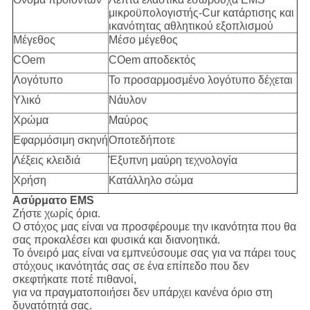
μικροϋπολογιστής-Cur κατάρτισης και
ικανότητας αθλητικού εξοπλισμού
Μέγεθος
Μέσο μέγεθος
COem
COem αποδεκτός
Λογότυπο
Το προσαρμοσμένο λογότυπο δέχεται
Υλικό
Νάυλον
Χρώμα
Μαύρος
Εφαρμόσιμη σκηνή
Οποτεδήποτε
Λέξεις κλειδιά
Έξυπνη μαύρη τεχνολογία
Χρήση
Κατάλληλο σώμα
Ασύρματο EMS
Ζήστε χωρίς όρια.
Ο στόχος μας είναι να προσφέρουμε την ικανότητα που θα
σας προκαλέσει και φυσικά και διανοητικά.
Το όνειρό μας είναι να εμπνεύσουμε σας για να πάρει τους
στόχους ικανότητάς σας σε ένα επίπεδο που δεν
σκεφτήκατε ποτέ πιθανοί,
για να πραγματοποιήσει δεν υπάρχει κανένα όριο στη
δυνατότητά σας.