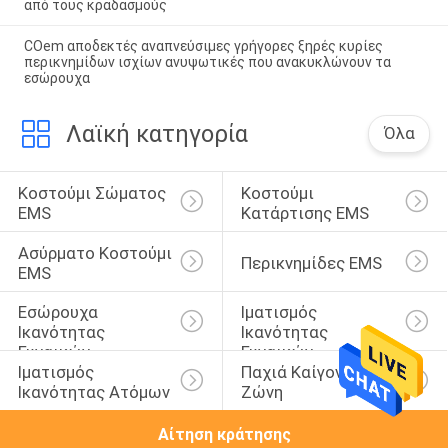
από τους κραδασμούς
COem αποδεκτές αναπνεύσιμες γρήγορες ξηρές κυρίες
περικνημίδων ισχίων ανυψωτικές που ανακυκλώνουν τα
εσώρουχα
Λαϊκή κατηγορία
Όλα
Κοστούμι Σώματος 
Κοστούμι 
EMS
Κατάρτισης EMS
Ασύρματο Κοστούμι 
Περικνημίδες EMS
EMS
Εσώρουχα 
Ιματισμός 
Ικανότητας 
Ικανότητας 
Γυναικών
Γυναικών
Ιματισμός 
Παχιά Καίγοντας 
Ικανότητας Ατόμων
Ζώνη
Αίτηση κράτησης