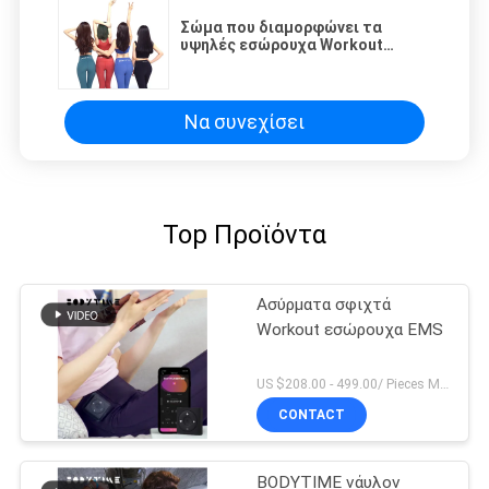
Σώμα που διαμορφώνει τα
υψηλές εσώρουχα Workout
μέσης/τις περικνημίδες
ανελκυστήρων άκρης ροδάκινων
BODYTIME
Να συνεχίσει
Top Προϊόντα
Ασύρματα σφιχτά
Workout εσώρουχα EMS
US $208.00 - 499.00/ Pieces MOQ:1pieces
CONTACT
BODYTIME νάυλον