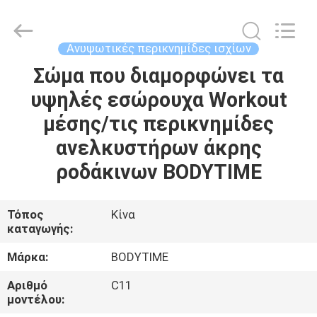
Xinhan
Fumao
Technology
Co.,
Ltd..
Ανυψωτικές περικνημίδες ισχίων
All
Rights
Σώμα που διαμορφώνει τα
ΣΠΊΤΙ
Reserved.
υψηλές εσώρουχα Workout
ΠΡΟΪΌΝΤΑ
μέσης/τις περικνημίδες
ανελκυστήρων άκρης
ΠΕΡΊΠΟΥ
ροδάκινων BODYTIME
ΕΜΕΊΣ
Τόπος
Κίνα
καταγωγής:
ΓΎΡΟΣ
ΕΡΓΟΣΤΑΣΊΩΝ
Μάρκα:
BODYTIME
Αριθμό
C11
ΠΟΙΟΤΙΚΌΣ
μοντέλου: