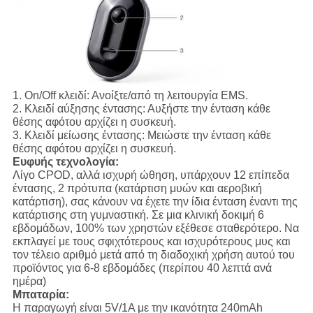
1.
On/Off κλειδί:
Ανοίξτε/από τη λειτουργία EMS.
2.
Κλειδί αύξησης έντασης:
Αυξήστε την ένταση κάθε
θέσης αφότου αρχίζει η συσκευή.
3.
Κλειδί μείωσης έντασης:
Μειώστε την ένταση κάθε
θέσης αφότου αρχίζει η συσκευή.
Ευφυής τεχνολογία:
Λίγο CPOD, αλλά ισχυρή ώθηση, υπάρχουν 12 επίπεδα
έντασης, 2 πρότυπα (κατάρτιση μυών και αεροβική
κατάρτιση), σας κάνουν να έχετε την ίδια ένταση έναντι της
κατάρτισης στη γυμναστική. Σε μια κλινική δοκιμή 6
εβδομάδων, 100% των χρηστών εξέθεσε σταθερότερο. Να
εκπλαγεί με τους σφιχτότερους και ισχυρότερους μυς και
τον τέλειο αριθμό μετά από τη διαδοχική χρήση αυτού του
προϊόντος για 6-8 εβδομάδες (περίπου 40 λεπτά ανά
ημέρα)
Μπαταρία:
Η παραγωγή είναι 5V/1A με την ικανότητα 240mAh