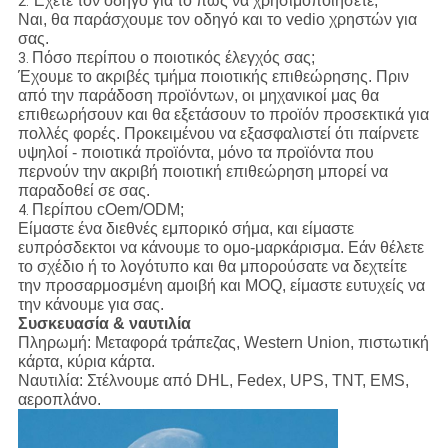
Έχετε τον οδηγό για το πώς να χρησιμοποιήσετε;
2.
Ναι, θα παράσχουμε τον οδηγό και το vedio χρηστών για
σας.
Πόσο περίπου ο ποιοτικός έλεγχός σας;
3.
Έχουμε το ακριβές τμήμα ποιοτικής επιθεώρησης. Πριν
από την παράδοση προϊόντων, οι μηχανικοί μας θα
επιθεωρήσουν και θα εξετάσουν το προϊόν προσεκτικά για
πολλές φορές. Προκειμένου να εξασφαλιστεί ότι παίρνετε
υψηλοί - ποιοτικά προϊόντα, μόνο τα προϊόντα που
περνούν την ακριβή ποιοτική επιθεώρηση μπορεί να
παραδοθεί σε σας.
Περίπου cOem/ODM;
4.
Είμαστε ένα διεθνές εμπορικό σήμα, και είμαστε
ευπρόσδεκτοι να κάνουμε το ομο-μαρκάρισμα. Εάν θέλετε
το σχέδιο ή το λογότυπο και θα μπορούσατε να δεχτείτε
την προσαρμοσμένη αμοιβή και MOQ, είμαστε ευτυχείς να
την κάνουμε για σας.
Συσκευασία & ναυτιλία
Πληρωμή:
Μεταφορά τράπεζας, Western Union, πιστωτική
κάρτα, κύρια κάρτα.
Ναυτιλία:
Στέλνουμε από DHL, Fedex, UPS, TNT, EMS,
αεροπλάνο.