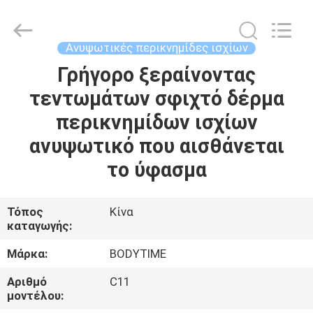
Xinhan
Fumao
Technology
Co.,
Ltd..
Ανυψωτικές περικνημίδες ισχίων
All
Rights
Γρήγορο ξεραίνοντας
ΣΠΊΤΙ
Reserved.
τεντωμάτων σφιχτό δέρμα
ΠΡΟΪΌΝΤΑ
περικνημίδων ισχίων
ανυψωτικό που αισθάνεται
ΠΕΡΊΠΟΥ
το ύφασμα
ΕΜΕΊΣ
Τόπος
Κίνα
καταγωγής:
ΓΎΡΟΣ
ΕΡΓΟΣΤΑΣΊΩΝ
Μάρκα:
BODYTIME
Αριθμό
C11
ΠΟΙΟΤΙΚΌΣ
μοντέλου: