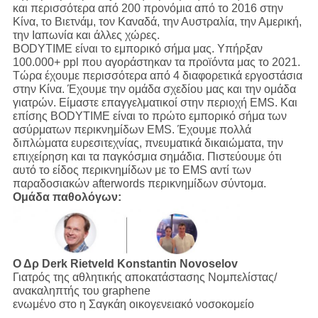
και περισσότερα από 200 προνόμια από το 2016 στην
Κίνα, το Βιετνάμ, τον Καναδά, την Αυστραλία, την Αμερική,
την Ιαπωνία και άλλες χώρες.
BODYTIME είναι το εμπορικό σήμα μας. Υπήρξαν
100.000+ ppl που αγοράστηκαν τα προϊόντα μας το 2021.
Τώρα έχουμε περισσότερα από 4 διαφορετικά εργοστάσια
στην Κίνα. Έχουμε την ομάδα σχεδίου μας και την ομάδα
γιατρών. Είμαστε επαγγελματικοί στην περιοχή EMS. Και
επίσης BODYTIME είναι το πρώτο εμπορικό σήμα των
ασύρματων περικνημίδων EMS. Έχουμε πολλά
διπλώματα ευρεσιτεχνίας, πνευματικά δικαιώματα, την
επιχείρηση και τα παγκόσμια σημάδια. Πιστεύουμε ότι
αυτό το είδος περικνημίδων με το EMS αντί των
παραδοσιακών afterwords περικνημίδων σύντομα.
Ομάδα παθολόγων:
Ο Δρ Derk Rietveld
Konstantin Novoselov
Γιατρός της αθλητικής αποκατάστασης Νομπελίστας/
ανακαληπτής του graphene
ενωμένο στο η Σαγκάη οικογενειακό νοσοκομείο