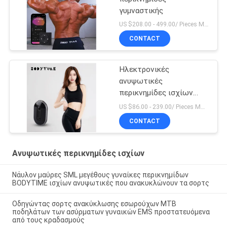
γυμναστικής
US $208.00 - 499.00/ Pieces MOQ:1pieces
CONTACT
Ηλεκτρονικές
ανυψωτικές
περικνημίδες ισχίων
υποκίνησης μυών
US $86.00 - 239.00/ Pieces MOQ:1pieces
CONTACT
Ανυψωτικές περικνημίδες ισχίων
Νάυλον μαύρες SML μεγέθους γυναίκες περικνημίδων
BODYTIME ισχίων ανυψωτικές που ανακυκλώνουν τα σορτς
Οδηγώντας σορτς ανακύκλωσης εσωρούχων MTB
ποδηλάτων των ασύρματων γυναικών EMS προστατευόμενα
από τους κραδασμούς