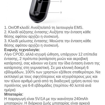
1.
On/Off κλειδί:
Ανοίξτε/από τη λειτουργία EMS.
2.
Κλειδί αύξησης έντασης:
Αυξήστε την ένταση κάθε
θέσης αφότου αρχίζει η συσκευή.
3.
Κλειδί μείωσης έντασης:
Μειώστε την ένταση κάθε
θέσης αφότου αρχίζει η συσκευή.
Ευφυής τεχνολογία:
Λίγο CPOD, αλλά ισχυρή ώθηση, υπάρχουν 12 επίπεδα
έντασης, 2 πρότυπα (κατάρτιση μυών και αεροβική
κατάρτιση), σας κάνουν να έχετε την ίδια ένταση έναντι της
κατάρτισης στη γυμναστική. Σε μια κλινική δοκιμή 6
εβδομάδων, 100% των χρηστών εξέθεσε σταθερότερο. Να
εκπλαγεί με τους σφιχτότερους και ισχυρότερους μυς και
τον τέλειο αριθμό μετά από τη διαδοχική χρήση αυτού του
προϊόντος για 6-8 εβδομάδες (περίπου 40 λεπτά ανά
ημέρα)
Μπαταρία:
Η παραγωγή είναι 5V/1A με την ικανότητα 240mAh
μπαταριών. Η διάρκεια ζωής μπαταρίας είναι αρκειά