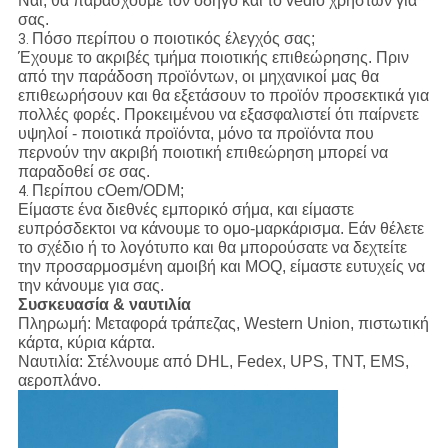
Ναι, θα παράσχουμε τον οδηγό και το vedio χρηστών για
σας.
Πόσο περίπου ο ποιοτικός έλεγχός σας;
3.
Έχουμε το ακριβές τμήμα ποιοτικής επιθεώρησης. Πριν
από την παράδοση προϊόντων, οι μηχανικοί μας θα
επιθεωρήσουν και θα εξετάσουν το προϊόν προσεκτικά για
πολλές φορές. Προκειμένου να εξασφαλιστεί ότι παίρνετε
υψηλοί - ποιοτικά προϊόντα, μόνο τα προϊόντα που
περνούν την ακριβή ποιοτική επιθεώρηση μπορεί να
παραδοθεί σε σας.
Περίπου cOem/ODM;
4.
Είμαστε ένα διεθνές εμπορικό σήμα, και είμαστε
ευπρόσδεκτοι να κάνουμε το ομο-μαρκάρισμα. Εάν θέλετε
το σχέδιο ή το λογότυπο και θα μπορούσατε να δεχτείτε
την προσαρμοσμένη αμοιβή και MOQ, είμαστε ευτυχείς να
την κάνουμε για σας.
Συσκευασία & ναυτιλία
Πληρωμή:
Μεταφορά τράπεζας, Western Union, πιστωτική
κάρτα, κύρια κάρτα.
Ναυτιλία:
Στέλνουμε από DHL, Fedex, UPS, TNT, EMS,
αεροπλάνο.