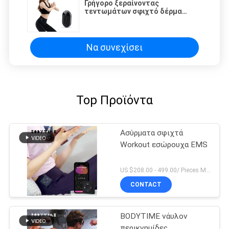
Γρήγορο ξεραίνοντας
τεντωμάτων σφιχτό δέρμα
περικνημίδων ισχίων ανυψωτικό
που αισθάνεται το ύφασμα
Να συνεχίσει
Top Προϊόντα
Ασύρματα σφιχτά
Workout εσώρουχα EMS
US $208.00 - 499.00/ Pieces MOQ:1pieces
CONTACT
BODYTIME νάυλον
περικνημίδες