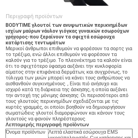
Περιγραφή προϊόντων
BODYTIME γλουτοί των ανυψωτικών περικνημίδων
ισχίων μαύρων νάυλον γιόγκας γυναικών εσωρούχων
γρήγορος-που ξεραίνουν τα σφιχτά εσώρουχα
κατάρτισης τεντωμάτων
Μερικοί άνθρωποι επιθυμούν να φορέσουν τα σορτς για
το τρέξιμο, ενώ άλλοι επιθυμούν να φορέσουν τα
καλσόν για το τρέξιμο. Το πλεονέκτημα τα καλσόν είναι
ότι το σφιχτότερο ύφασμα αυξάνει την κυκλοφορία
αίματος στην επιφάνεια δερμάτων, και συγχρόνως, το
τύλιγμα των μυών μπορεί να κάνει τους ανθρώπους να
αισθανθούν συγκινημένους. , Είναι πιό ανήσυχο και
ισχυρό κατά τη διάρκεια της άσκησης, η οποία αυξάνει
την αντοχή της μόνιμης άσκησης. Οι περισσότεροι από
τους γλουτούς περικνημίδων σχεδιάζονται με τις
κυρτές γραμμές, οι οποίοι βοηθούν να δημιουργήσουν
σωματώδεις γλουτοί διαμορφώνουν και κάνουν τους
γλουτούς να φανούν πληρέστερους.
Λεπτομερής περιγραφή προϊόντων
Όνομα προϊόντων
Λεπτά ελαστικά εσώρουχα EMS
μικροϋπολογιστής-Cur κατάρτισης και