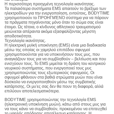
Η περισσότερη προηγμένη τεχνολογία ικανότητας.
Τα παλαιότερα συστήματα EMS απαιτούν το βρέξιμο των
ηλεκτροδίων για την ενεργοποίηση, εντούτοις, BODYTIME
χρησιμοποιούν το ΠΡΟΗΓΜΈΝΟ σύστημα για να πάρουν
τα πράγματα πηγαίνοντας μόνο όταν το σώμα σας είναι
έτοιμο. Ως τέτοια, ο κίνδυνος αθλητικού τραυματισμού
μειώνεται απέραντα ακόμα εξασφαλίζοντας μέγιστη
αποδοτικότητα.
Τεχνολογία ικανότητας.
Η ηλεκτρική μυϊκή υποκίνηση (EMS) είναι μια διαδικασία
μέσω της οποίας οι χαμηλού επιπέδου σφυγμοί
χρησιμοποιούνται για να υποκινήσουν τους μυς, που
αναγκάζουν τους για να συμβληθούν – βελτίωση και που
ενισχύουν τους. Το EMS μιμείται τη δράση του κεντρικού
νευρικού συστήματος, που ενεργοποιεί τους μυς
χρησιμοποιώντας τους εξωτερικούς σφυγμούς. Οι
σφυγμοί φθάνουν στα βαθιά στρώματα μυών που είναι
δύσκολο να ενεργοποιηθούν μέσω της συμβατικής
κατάρτισης. Οι μυ'ες σας δεν θα πουν τη διαφορά, αλλά
επιλύουν αποτελεσματικότερα.
BODYTIME χρησιμοποιώντας την τεχνολογία EMS
(ηλεκτρονική υποκίνηση μυών), κάτω από στους μυς για
να τους κάνει να συμβληθούν, προκειμένου να επιτευχθεί
το υψηλής απόδοσης αποτέλεσμα κατάρτισης. Η