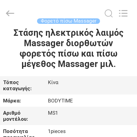
Xinhan
Fumao
Technology
Co.,
Ltd..
Φορετό πίσω Massager
All
Rights
Στάσης ηλεκτρικός λαιμός
ΣΠΊΤΙ
Reserved.
Massager διορθωτών
ΠΡΟΪΌΝΤΑ
φορετός πίσω και πίσω
μέγεθος Massager μιλ.
ΠΕΡΊΠΟΥ
ΕΜΕΊΣ
Τόπος
Κίνα
καταγωγής:
ΓΎΡΟΣ
Μάρκα:
BODYTIME
ΕΡΓΟΣΤΑΣΊΩΝ
Αριθμό
MS1
μοντέλου:
ΠΟΙΟΤΙΚΌΣ
Ποσότητα
1pieces