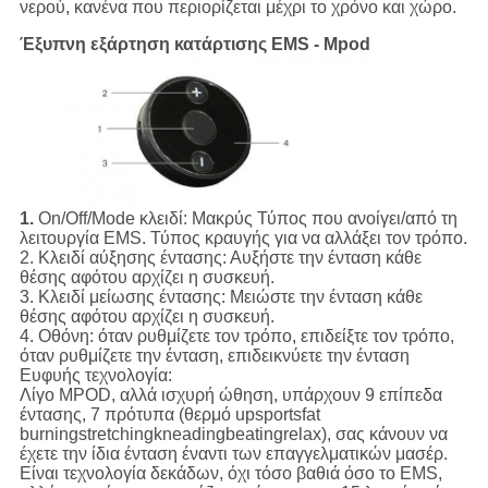
νερού, κανένα που περιορίζεται μέχρι το χρόνο και χώρο.
Έξυπνη εξάρτηση κατάρτισης EMS - Mpod
1.
On/Off/Mode κλειδί: Μακρύς Τύπος που ανοίγει/από τη
λειτουργία EMS. Τύπος κραυγής για να αλλάξει τον τρόπο.
2. Κλειδί αύξησης έντασης: Αυξήστε την ένταση κάθε
θέσης αφότου αρχίζει η συσκευή.
3. Κλειδί μείωσης έντασης: Μειώστε την ένταση κάθε
θέσης αφότου αρχίζει η συσκευή.
4. Οθόνη: όταν ρυθμίζετε τον τρόπο, επιδείξτε τον τρόπο,
όταν ρυθμίζετε την ένταση, επιδεικνύετε την ένταση
Ευφυής τεχνολογία:
Λίγο MPOD, αλλά ισχυρή ώθηση, υπάρχουν 9 επίπεδα
έντασης, 7 πρότυπα (θερμό upsportsfat
burningstretchingkneadingbeatingrelax), σας κάνουν να
έχετε την ίδια ένταση έναντι των επαγγελματικών μασέρ.
Είναι τεχνολογία δεκάδων, όχι τόσο βαθιά όσο το EMS,