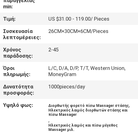
παραγγελίας
ΈΛΕΓΧΟΣ
min:
Τιμή:
US $31.00 - 119.00/ Pieces
ΜΑΣ
Συσκευασία
26CM×30CM×6CM/Pieces
ΕΛΆΤΕ
λεπτομέρειες:
ΣΕ
Χρόνος
2-45
ΕΠΑΦΉ
παράδοσης:
ΜΕ
Όροι
L/C, D/A, D/P, T/T, Western Union,
πληρωμής:
MoneyGram
ΝΈΑ
Δυνατότητα
1000pieces/day
προσφοράς:
ΠΕΡΙΠΤΏΣΕΙΣ
Υψηλό φως:
,
Διορθωτής φορετό πίσω Massager στάσης
Ηλεκτρικός λαιμός διορθωτών στάσης και
πίσω Massager
,
ΖΗΤΉΣΤΕ
Ηλεκτρικός λαιμός και πίσω μέγεθος
Massager μιλ.
ΈΝΑ