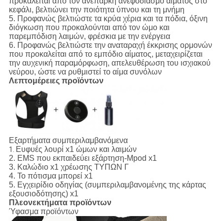
προκαλείται από τον ανεπαρκή ανεφοδιασμό αίματος στο
κεφάλι, βελτιώνει την ποιότητα ύπνου και τη μνήμη
5. Προφανώς βελτιώστε τα κρύα χέρια και τα πόδια, όξινη
διόγκωση που προκαλούνται από τον ώμο και
παρεμπόδιση λαιμών, φρέσκια με την ενέργεια
6. Προφανώς βελτιώστε την αναταραχή έκκρισης ορμονών
που προκαλείται από το εμπόδιο αίματος, μεταχειρίζεται
την αυχενική παραμόρφωση, απελευθέρωση του ισχιακού
νεύρου, ώστε να ρυθμιστεί το αίμα συνόλων
Λεπτομέρειες προϊόντων
Εξαρτήματα συμπεριλαμβανόμενα
Ευφυές λουρί x1 ώμων και λαιμών
1.
2. EMS που εκπαιδεύει εξάρτηση-Mpod x1
3. Καλώδιο x1 χρέωσης ΤΥΠΩΝ Γ
4. Το πότισμα μπορεί x1
5. Εγχειρίδιο οδηγίας (συμπεριλαμβανομένης της κάρτας
εξουσιοδότησης) x1
Πλεονεκτήματα προϊόντων
Ύφασμα προϊόντων