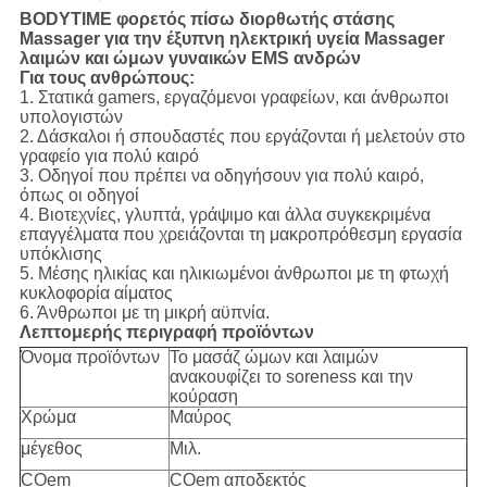
BODYTIME φορετός πίσω διορθωτής στάσης
Massager για την έξυπνη ηλεκτρική υγεία Massager
λαιμών και ώμων γυναικών EMS ανδρών
Για τους ανθρώπους:
1. Στατικά gamers, εργαζόμενοι γραφείων, και άνθρωποι
υπολογιστών
2. Δάσκαλοι ή σπουδαστές που εργάζονται ή μελετούν στο
γραφείο για πολύ καιρό
3. Οδηγοί που πρέπει να οδηγήσουν για πολύ καιρό,
όπως οι οδηγοί
4. Βιοτεχνίες, γλυπτά, γράψιμο και άλλα συγκεκριμένα
επαγγέλματα που χρειάζονται τη μακροπρόθεσμη εργασία
υπόκλισης
5. Μέσης ηλικίας και ηλικιωμένοι άνθρωποι με τη φτωχή
κυκλοφορία αίματος
6. Άνθρωποι με τη μικρή αϋπνία.
Λεπτομερής περιγραφή προϊόντων
Όνομα προϊόντων
Το μασάζ ώμων και λαιμών
ανακουφίζει το soreness και την
κούραση
Χρώμα
Μαύρος
μέγεθος
Μιλ.
COem
COem αποδεκτός