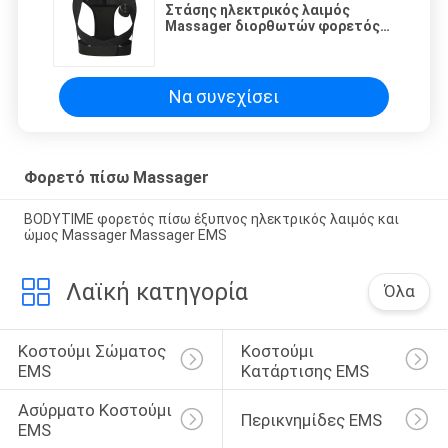
Στάσης ηλεκτρικός λαιμός
Massager διορθωτών φορετός
πίσω και πίσω μέγεθος
Massager μιλ.
Να συνεχίσει
Φορετό πίσω Massager
BODYTIME φορετός πίσω έξυπνος ηλεκτρικός λαιμός και
ώμος Massager Massager EMS
Λαϊκή κατηγορία
Όλα
Κοστούμι Σώματος 
Κοστούμι 
EMS
Κατάρτισης EMS
Ασύρματο Κοστούμι 
Περικνημίδες EMS
EMS