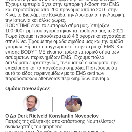
Έχουμε εμπειρία 6 yrs στην εμπορική έκδοση του EMS,
και περισσότερα από 200 προνόμια από το 2016 στην
Κίνα, το Βιετνάμ, τον Καναδά, την Αυστραλία, την Αμερική,
την Ιαπωνία και άλλες χώρες.
BODYTIME είναι το εμπορικό σήμα μας. Υπήρξαν
100.000+ ppl που αγοράστηκαν τα προϊόντα μας το 2021.
Τώρα έχουμε περισσότερα από 4 διαφορετικά εργοστάσια
στην Κίνα. Έχουμε την ομάδα σχεδίου μας και την ομάδα
γιατρών. Είμαστε επαγγελματικοί στην περιοχή EMS. Και
επίσης BODYTIME είναι το πρώτο εμπορικό σήμα των
ασύρματων περικνημίδων EMS. Έχουμε πολλά
διπλώματα ευρεσιτεχνίας, πνευματικά δικαιώματα, την
επιχείρηση και τα παγκόσμια σημάδια. Πιστεύουμε ότι
αυτό το είδος περικνημίδων με το EMS αντί των
παραδοσιακών afterwords περικνημίδων σύντομα.
Ομάδα παθολόγων:
Ο Δρ Derk Rietveld
Konstantin Novoselov
Γιατρός της αθλητικής αποκατάστασης Νομπελίστας/
ανακαληπτής του graphene
ενωμένο στο η Σαγκάη οικογενειακό νοσοκομείο