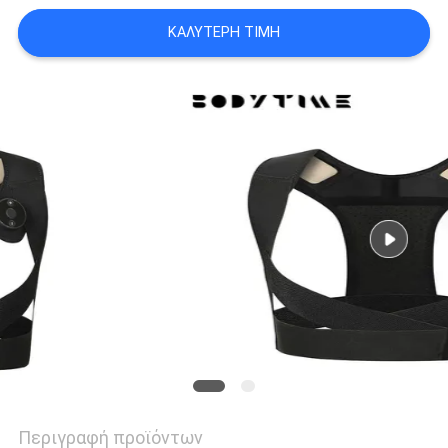
ΑΠΌΣΠΑΣΜΑ
ΚΑΛΎΤΕΡΗ ΤΙΜΉ
SITEMAP
PRIVACY
POLICY
Περιγραφή προϊόντων