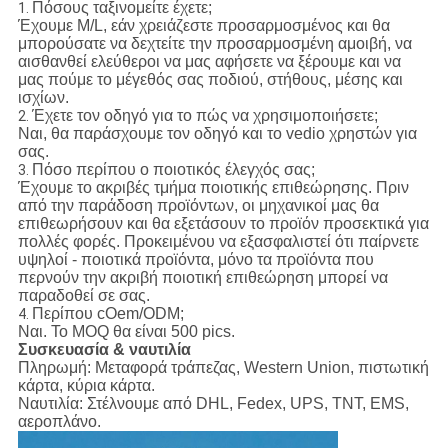
Πόσους ταξινομείτε έχετε;
1.
Έχουμε M/L, εάν χρειάζεστε προσαρμοσμένος και θα
μπορούσατε να δεχτείτε την προσαρμοσμένη αμοιβή, να
αισθανθεί ελεύθεροι να μας αφήσετε να ξέρουμε και να
μας πούμε το μέγεθός σας ποδιού, στήθους, μέσης και
ισχίων.
Έχετε τον οδηγό για το πώς να χρησιμοποιήσετε;
2.
Ναι, θα παράσχουμε τον οδηγό και το vedio χρηστών για
σας.
Πόσο περίπου ο ποιοτικός έλεγχός σας;
3.
Έχουμε το ακριβές τμήμα ποιοτικής επιθεώρησης. Πριν
από την παράδοση προϊόντων, οι μηχανικοί μας θα
επιθεωρήσουν και θα εξετάσουν το προϊόν προσεκτικά για
πολλές φορές. Προκειμένου να εξασφαλιστεί ότι παίρνετε
υψηλοί - ποιοτικά προϊόντα, μόνο τα προϊόντα που
περνούν την ακριβή ποιοτική επιθεώρηση μπορεί να
παραδοθεί σε σας.
Περίπου cOem/ODM;
4.
Ναι. Το MOQ θα είναι 500 pics.
Συσκευασία & ναυτιλία
Πληρωμή: Μεταφορά τράπεζας, Western Union, πιστωτική
κάρτα, κύρια κάρτα.
Ναυτιλία: Στέλνουμε από DHL, Fedex, UPS, TNT, EMS,
αεροπλάνο.