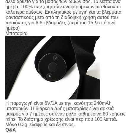
αλλά αρκετό για το μασάζ των ώμων σας. 15 λεπτά ανά
ημέρα, 100% των χρηστών αναφερόμενων αισθάνονται
καλύτερα αμέσως. Εκπληκτικός με υγιή και τα βλέμματα
φανταστικούς μετά από τη διαδοχική χρήση αυτού του
προϊόντος για 6-8 εβδομάδες (περίπου 15 λεπτά ανά
ημέρα)
Μπαταρία:
Η παραγωγή είναι 5V/1A με την ικανότητα 240mAh
μπαταριών. Η διάρκεια ζωής μπαταρίας είναι αρκειά
μακρύς για 7 ημέρες σε έναν ρόλο καθημερινά 60 χρήσεις
mins. Το διάστημα χρέωσης είναι περίπου 100 λεπτά.
Μόνο 0.3g, ελαφρύς και έξυπνος.
Q&A