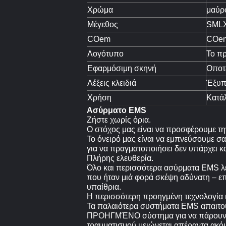
Χρώμα
μαύρ
Μέγεθος
SML
COem
COem
Λογότυπο
Το π
Εφαρμόσιμη σκηνή
Οποτ
Λέξεις κλειδιά
Έξυπ
Χρήση
Κατά
Ασύρματο EMS
Ζήστε χωρίς όρια.
Ο στόχος μας είναι να προσφέρουμε την
Το όνειρό μας είναι να εμπνεύσουμε σα
για να πραγματοποιήσει δεν υπάρχει κ
Πλήρης ελευθερία.
Όλο και περισσότερα ασύρματα EMS λε
που ήταν μιά φορά σκέψη αδύνατη – επ
υπαίθρια.
Η περισσότερη προηγμένη τεχνολογία 
Τα παλαιότερα συστήματα EMS απαιτού
ΠΡΟΗΓΜΈΝΟ σύστημα για να πάρουν τα 
τραυματισμού μειώνεται απέραντα ακόμ