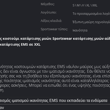
Μέγεθος:
S \ Μ \ Λ \ XL \ XXL
Λογότυπο:
Το προσαρμοσμένο λογό
Λέξεις κλειδιά:
Έξυπνη μαύρη τεχνολογί
Sportswear τύπος:
Ικανότητα
ς κοστούμι κατάρτισης μυών
Sportswear κατάρτισης μυών αύ
,
κατάρτισης EMS σε XXL
νότητας κοστουμιών κατάρτισης EMS νάυλον μαύρος μυς αύξ
 δεν είναι άγνωστοι με τον ιματισμό ικανότητας. Εάν θέλετε ν
ησής σας και τη βοήθεια του εξοπλισμού ικανότητας, είναι επί
ς ποιότητας ιματισμός ικανότητας αυτό είναι καταλληλότερος 
φορες ασκήσεις. Μπορεί να ειπωθεί ότι ένας υψηλής ποιότητα
ση.
ισμός ιματισμού ικανότητας EMS που εκπαιδεύει τα ενδύματα
ον