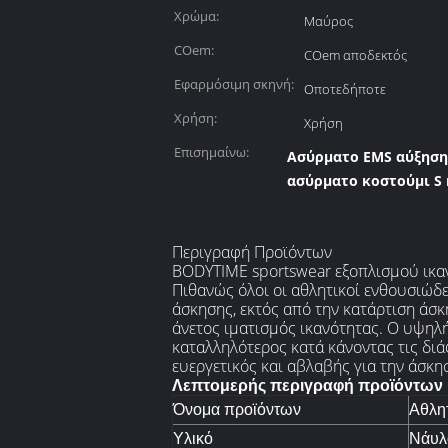
Χρώμα:
Μαύρος
COem:
COem αποδεκτός
Εφαρμόσιμη σκηνή:
Οποτεδήποτε
Χρήση:
Χρήση
Επισημαίνω:
Ασύρματο EMS αύξηση
ασύρματο κοστούμι S 
Περιγραφή Προϊόντων
BODYTIME sportswear εξοπλισμού ικα
Πιθανώς όλοι οι αθλητικοί ενθουσιώδες
άσκησης, εκτός από την κατάρτιση άσκ
άνετος ιματισμός ικανότητας. Ο υψηλή
καταλληλότερος κατά κάνοντας τις διά
ευεργετικός και αβλαβής για την άσκη
Λεπτομερής περιγραφή προϊόντων
Όνομα προϊόντων
Αθλητ
Υλικό
Νάυλ