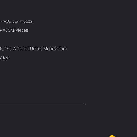
- 499.00/ Pieces
M×6CM/Pieces
/P, T/T, Western Union, MoneyGram
/day