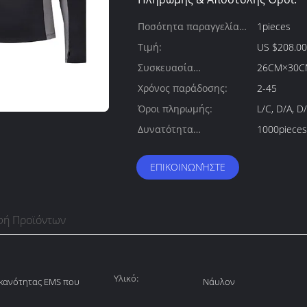
Ποσότητα παραγγελίας
1pieces
min:
Τιμή:
US $208.00 
Συσκευασία
26CM×30C
λεπτομέρειες:
Χρόνος παράδοσης:
2-45
Όροι πληρωμής:
L/C, D/A, D
Δυνατότητα
1000pieces
προσφοράς:
ΕΠΙΚΟΙΝΩΝΉΣΤΕ
φή Προϊόντων
Υλικό:
ικανότητας EMS που
Νάυλον