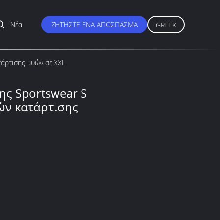
Νέα
ΖΗΤΉΣΤΕ ΈΝΑ ΑΠΌΣΠΑΣΜΑ
GREEK
άρτισης μυών σε XXL
ς Sportswear S
ών κατάρτισης