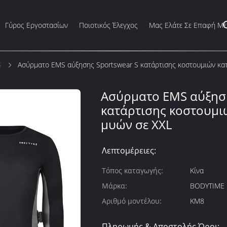
Γύρος Εργοστασίων
Ποιοτικός Έλεγχος
Μας Ελάτε Σε Επαφή Με
S
Ασύρματο EMS αύξησης Sportswear S κατάρτισης κοστουμιών κατ
Ασύρματο EMS αύξηση
κατάρτισης κοστουμι
μυών σε XXL
Λεπτομέρειες:
Τόπος καταγωγής:
Κίνα
Μάρκα:
BODYTIME
Αριθμό μοντέλου:
KM8
Πληρωμής & Αποστολής Όροι: