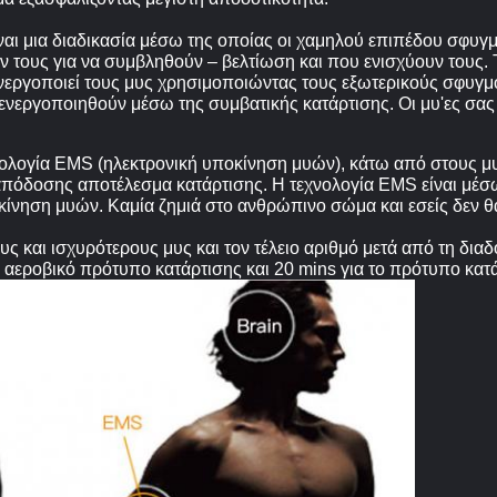
ναι μια διαδικασία μέσω της οποίας οι χαμηλού επιπέδου σφυγμ
 τους για να συμβληθούν – βελτίωση και που ενισχύουν τους. 
νεργοποιεί τους μυς χρησιμοποιώντας τους εξωτερικούς σφυγμ
νεργοποιηθούν μέσω της συμβατικής κατάρτισης. Οι μυ'ες σας 
ογία EMS (ηλεκτρονική υποκίνηση μυών), κάτω από στους μυς
 απόδοσης αποτέλεσμα κατάρτισης. Η τεχνολογία EMS είναι μέσ
κίνηση μυών. Καμία ζημιά στο ανθρώπινο σώμα και εσείς δεν θα
υς και ισχυρότερους μυς και τον τέλειο αριθμό μετά από τη δια
 αεροβικό πρότυπο κατάρτισης και 20 mins για το πρότυπο κατά