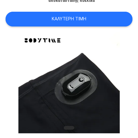
αποκατάστασης πυελικά
ΑΠΌΣΠΑΣΜΑ
ΚΑΛΎΤΕΡΗ ΤΙΜΉ
SITEMAP
PRIVACY
POLICY