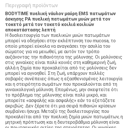
Περιγραφή προϊόντων
BODYTIME πυελική νάυλον μαύρη EMS πατωμάτων
άσκησης PA πυελική πατωμάτων μυών μετά τον
τοκετό μετά τον τοκετό κοιλιά κοιλιών
αποκατάστασης λεπτή
Η δυσλειτουργία των πυελικών μυών πατωμάτων
μπορεί να οδηγήσει στην εκλέπτυνση του mucosa, το
οποίο μπορεί εύκολα να αναγκάσει την ασυλία του
σώματος για να μειωθεί, με αυτόν τον τρόπο
αυξάνοντας την πιθανότητα της μόλυνσης. Οι μολύνσεις
στις γυναίκες είναι πολύ κοινές στη καθημερινή ζωή,
αλλά η ζημία που προκαλείται από τις μολύνσεις δεν
μπορεί να αγνοηθεί. Στη ζωή, υπάρχουν πολλές
σοβαρές συνέπειες όπως η εξασθενισμένες λειτουργία
και η στειρότητα σωμάτων που προκαλούνται από τη
γυναικολογική μόλυνση. Επομένως, μην σκεφτείτε ότι
το πρόβλημα της μόλυνσης είναι πολύ μικρό, και
μπορείτε «ασφαλής και ασφαλής» εάν το εξετάζετε
ακριβώς. Δεν ξέρετε ότι μια σειρά πιθανών κρίσεων
συμβαίνει ήσυχα. Μεταξύ της δυσλειτουργίας που
προκαλείται από την πυελική ζημία μυών πατωμάτων, η
μητρική πρόπτωση και η δευτεροβάθμια μόλυνση είναι
οι πρωταρχικές αιτίες της στειρότητας. Οι γυναίκες