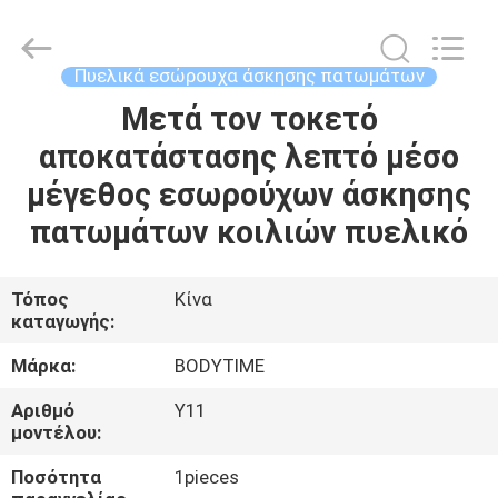
Xinhan
Fumao
Technology
Co.,
Ltd..
Πυελικά εσώρουχα άσκησης πατωμάτων
All
Rights
Μετά τον τοκετό
ΣΠΊΤΙ
Reserved.
αποκατάστασης λεπτό μέσο
ΠΡΟΪΌΝΤΑ
μέγεθος εσωρούχων άσκησης
πατωμάτων κοιλιών πυελικό
ΠΕΡΊΠΟΥ
ΕΜΕΊΣ
Τόπος
Κίνα
καταγωγής:
ΓΎΡΟΣ
Μάρκα:
BODYTIME
ΕΡΓΟΣΤΑΣΊΩΝ
Αριθμό
Y11
μοντέλου:
ΠΟΙΟΤΙΚΌΣ
Ποσότητα
1pieces