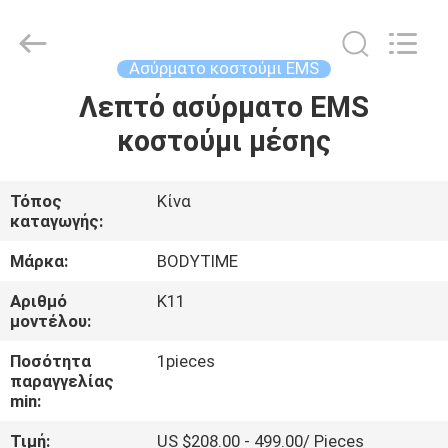
Xinhan
Fumao
Technology
Co.,
Ltd..
Ασύρματο κοστούμι EMS
All
Rights
Λεπτό ασύρματο EMS
ΣΠΊΤΙ
Reserved.
κοστούμι μέσης
ΠΡΟΪΌΝΤΑ
Τόπος
Κίνα
καταγωγής:
ΠΕΡΊΠΟΥ
ΕΜΕΊΣ
Μάρκα:
BODYTIME
Αριθμό
K11
μοντέλου:
ΓΎΡΟΣ
ΕΡΓΟΣΤΑΣΊΩΝ
Ποσότητα
1pieces
παραγγελίας
min:
ΠΟΙΟΤΙΚΌΣ
Τιμή:
US $208.00 - 499.00/ Pieces