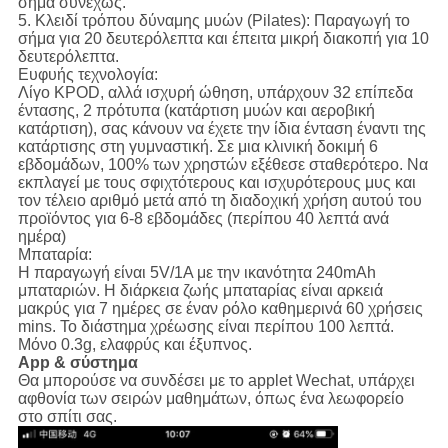
σήμα συνεχώς.
5.
Κλειδί τρόπου δύναμης μυών (Pilates):
Παραγωγή το
σήμα για 20 δευτερόλεπτα και έπειτα μικρή διακοπή για 10
δευτερόλεπτα.
Ευφυής τεχνολογία:
Λίγο KPOD, αλλά ισχυρή ώθηση, υπάρχουν 32 επίπεδα
έντασης, 2 πρότυπα (κατάρτιση μυών και αεροβική
κατάρτιση), σας κάνουν να έχετε την ίδια ένταση έναντι της
κατάρτισης στη γυμναστική. Σε μια κλινική δοκιμή 6
εβδομάδων, 100% των χρηστών εξέθεσε σταθερότερο. Να
εκπλαγεί με τους σφιχτότερους και ισχυρότερους μυς και
τον τέλειο αριθμό μετά από τη διαδοχική χρήση αυτού του
προϊόντος για 6-8 εβδομάδες (περίπου 40 λεπτά ανά
ημέρα)
Μπαταρία:
Η παραγωγή είναι 5V/1A με την ικανότητα 240mAh
μπαταριών. Η διάρκεια ζωής μπαταρίας είναι αρκειά
μακρύς για 7 ημέρες σε έναν ρόλο καθημερινά 60 χρήσεις
mins. Το διάστημα χρέωσης είναι περίπου 100 λεπτά.
Μόνο 0.3g, ελαφρύς και έξυπνος.
App & σύστημα
Θα μπορούσε να συνδέσει με το applet Wechat, υπάρχει
αφθονία των σειρών μαθημάτων, όπως ένα λεωφορείο
στο σπίτι σας.