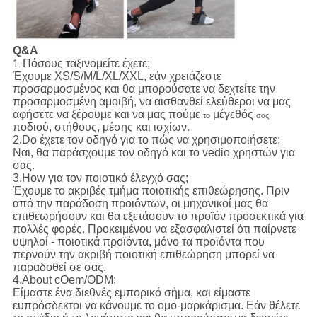
Q&A
Πόσους ταξινομείτε έχετε;
1.
Έχουμε XS/S/M/L/XL/XXL, εάν χρειάζεστε
προσαρμοσμένος και θα μπορούσατε να δεχτείτε την
προσαρμοσμένη αμοιβή, να αισθανθεί ελεύθεροι να μας
αφήσετε να ξέρουμε και να μας πούμε
μέγεθός
το
σας
ποδιού, στήθους, μέσης και ισχίων.
2.Do έχετε τον οδηγό για το πώς να χρησιμοποιήσετε;
Ναι, θα παράσχουμε τον οδηγό και το vedio χρηστών για
σας.
3.How για τον ποιοτικό έλεγχό σας;
Έχουμε το ακριβές τμήμα ποιοτικής επιθεώρησης. Πριν
από την παράδοση προϊόντων, οι μηχανικοί μας θα
επιθεωρήσουν και θα εξετάσουν το προϊόν προσεκτικά για
πολλές φορές. Προκειμένου να εξασφαλιστεί ότι παίρνετε
υψηλοί - ποιοτικά προϊόντα, μόνο τα προϊόντα που
περνούν την ακριβή ποιοτική επιθεώρηση μπορεί να
παραδοθεί σε σας.
4.About cOem/ODM;
Είμαστε ένα διεθνές εμπορικό σήμα, και είμαστε
ευπρόσδεκτοι να κάνουμε το ομο-μαρκάρισμα. Εάν θέλετε