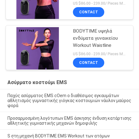
US $86.00 - 239.00/ Pieces MOQ:1pieces
CONTACT
BODYTIME υψηλά
ενδύματα γυναικείου
Workout Waistline
US $86.00 - 239.00/ Pieces MOQ:1pieces
CONTACT
Ασύρματο κοστούμι EMS
Παχύς ασύρματος EMS cOem ο διαθέσιμος εγκαυμάτων
αθλητισμός γυμναστικής γιόγκας κοστουμιών νάυλον μαύρος
φορά
Προσαρμοσμένη λογότυπων EMS άσκησης ένδυση κατάρτισης
αθλητικής γυμναστικής μηχανών δημοφιλής
S στη μηχανή BODYTIME EMS Workout των ατόμων