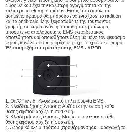
αγωγών γίνεται επίσης από το ασημένιο ύφασμα. Αυτό το
είδος υλικού έχει την καλύτερη αγωγιμότητα και την
καλύτερη αίσθηση σωμάτων. Εκτός από αυτόν, το
ασημένιο ύφασμα θα μπορούσε να ενισχύσει το radition
και το antibiosis. Μην ξεφορτωθείτε την τρυπώντας
γραμμή, και καμία ανάγκη οποιοδήποτε μπάλωμα,
μπορείτε να απολαύσετε το EMS εκπαιδευτικός
οποτεδήποτε και οποιαδήποτε θέση με μόνο τον ψεκασμό
νερού, κανένα που περιορίζεται μέχρι το χρόνο και χώρο.
Έξυπνη εξάρτηση κατάρτισης EMS - KPOD
1.
On/Off κλειδί:
Ανοίξτε/από τη λειτουργία EMS.
2.
Κλειδί αύξησης έντασης:
Αυξήστε την ένταση κάθε
θέσης αφότου αρχίζει η συσκευή.
3.
Κλειδί μείωσης έντασης:
Μειώστε την ένταση κάθε
θέσης αφότου αρχίζει η συσκευή.
4.
Αεροβικό κλειδί τρόπου (προθέρμανσης):
Παραγωγή το