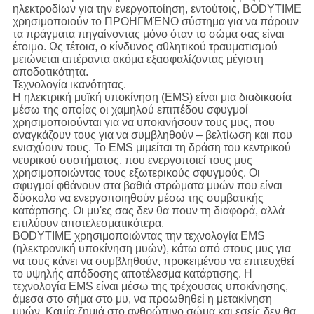
ηλεκτροδίων για την ενεργοποίηση, εντούτοις,
BODYTIME
χρησιμοποιούν το ΠΡΟΗΓΜΈΝΟ σύστημα για να πάρουν
τα πράγματα πηγαίνοντας μόνο όταν το σώμα σας είναι
έτοιμο. Ως τέτοια, ο κίνδυνος αθλητικού τραυματισμού
μειώνεται απέραντα ακόμα εξασφαλίζοντας μέγιστη
αποδοτικότητα.
Τεχνολογία ικανότητας.
Η ηλεκτρική μυϊκή υποκίνηση (EMS) είναι μια διαδικασία
μέσω της οποίας οι χαμηλού επιπέδου σφυγμοί
χρησιμοποιούνται για να υποκινήσουν τους μυς, που
αναγκάζουν τους για να συμβληθούν – βελτίωση και που
ενισχύουν τους. Το EMS μιμείται τη δράση του κεντρικού
νευρικού συστήματος, που ενεργοποιεί τους μυς
χρησιμοποιώντας τους εξωτερικούς σφυγμούς. Οι
σφυγμοί φθάνουν στα βαθιά στρώματα μυών που είναι
δύσκολο να ενεργοποιηθούν μέσω της συμβατικής
κατάρτισης. Οι μυ'ες σας δεν θα πουν τη διαφορά, αλλά
επιλύουν αποτελεσματικότερα.
BODYTIME χρησιμοποιώντας την τεχνολογία EMS
(ηλεκτρονική υποκίνηση μυών), κάτω από στους μυς για
να τους κάνει να συμβληθούν, προκειμένου να επιτευχθεί
το υψηλής απόδοσης αποτέλεσμα κατάρτισης. Η
τεχνολογία EMS είναι μέσω της τρέχουσας υποκίνησης,
άμεσα στο σήμα στο μυ, να προωθηθεί η μετακίνηση
μυών. Καμία ζημιά στο ανθρώπινο σώμα και εσείς δεν θα