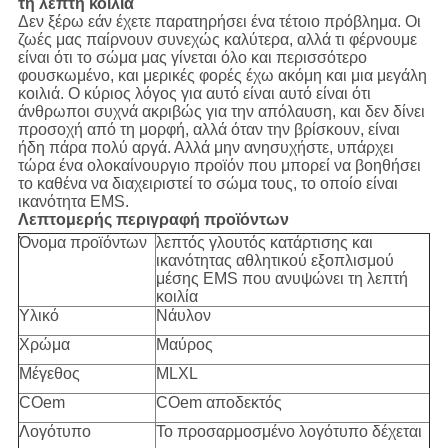
τη λεπτή κοιλία
Δεν ξέρω εάν έχετε παρατηρήσει ένα τέτοιο πρόβλημα. Οι
ζωές μας παίρνουν συνεχώς καλύτερα, αλλά τι φέρνουμε
είναι ότι το σώμα μας γίνεται όλο και περισσότερο
φουσκωμένο, και μερικές φορές έχω ακόμη και μια μεγάλη
κοιλιά. Ο κύριος λόγος για αυτό είναι αυτό είναι ότι
άνθρωποι συχνά ακριβώς για την απόλαυση, και δεν δίνει
προσοχή από τη μορφή, αλλά όταν την βρίσκουν, είναι
ήδη πάρα πολύ αργά. Αλλά μην ανησυχήστε, υπάρχει
τώρα ένα ολοκαίνουργιο προϊόν που μπορεί να βοηθήσει
το καθένα να διαχειριστεί το σώμα τους, το οποίο είναι
ικανότητα EMS.
Λεπτομερής περιγραφή προϊόντων
Όνομα προϊόντων
λεπτός γλουτός κατάρτισης και
ικανότητας αθλητικού εξοπλισμού
μέσης EMS που ανυψώνει τη λεπτή
κοιλία
Υλικό
Νάυλον
Χρώμα
Μαύρος
Μέγεθος
MLXL
COem
COem αποδεκτός
Λογότυπο
Το προσαρμοσμένο λογότυπο δέχεται