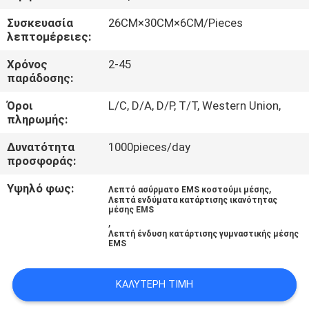
ΈΛΕΓΧΟΣ
Συσκευασία
26CM×30CM×6CM/Pieces
λεπτομέρειες:
ΜΑΣ
Χρόνος
2-45
ΕΛΆΤΕ
παράδοσης:
ΣΕ
Όροι
L/C, D/A, D/P, T/T, Western Union,
πληρωμής:
ΕΠΑΦΉ
ΜΕ
Δυνατότητα
1000pieces/day
προσφοράς:
ΝΈΑ
Υψηλό φως:
,
Λεπτό ασύρματο EMS κοστούμι μέσης
Λεπτά ενδύματα κατάρτισης ικανότητας
μέσης EMS
,
ΠΕΡΙΠΤΏΣΕΙΣ
Λεπτή ένδυση κατάρτισης γυμναστικής μέσης
EMS
ΖΗΤΉΣΤΕ
ΚΑΛΎΤΕΡΗ ΤΙΜΉ
ΈΝΑ