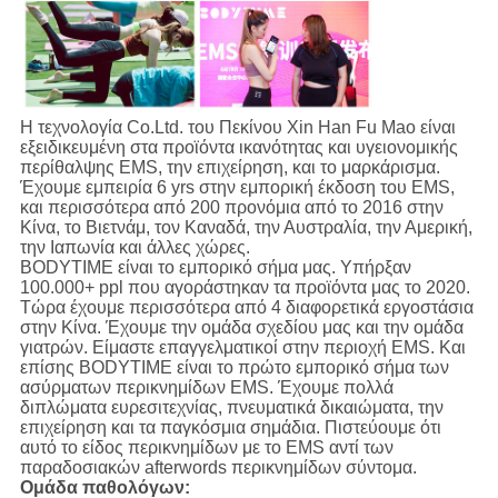
Η τεχνολογία Co.Ltd. του Πεκίνου Xin Han Fu Mao είναι
εξειδικευμένη στα προϊόντα ικανότητας και υγειονομικής
περίθαλψης EMS, την επιχείρηση, και το μαρκάρισμα.
Έχουμε εμπειρία 6 yrs στην εμπορική έκδοση του EMS,
και περισσότερα από 200 προνόμια από το 2016 στην
Κίνα, το Βιετνάμ, τον Καναδά, την Αυστραλία, την Αμερική,
την Ιαπωνία και άλλες χώρες.
BODYTIME είναι το εμπορικό σήμα μας. Υπήρξαν
100.000+ ppl που αγοράστηκαν τα προϊόντα μας το 2020.
Τώρα έχουμε περισσότερα από 4 διαφορετικά εργοστάσια
στην Κίνα. Έχουμε την ομάδα σχεδίου μας και την ομάδα
γιατρών. Είμαστε επαγγελματικοί στην περιοχή EMS. Και
επίσης BODYTIME είναι το πρώτο εμπορικό σήμα των
ασύρματων περικνημίδων EMS. Έχουμε πολλά
διπλώματα ευρεσιτεχνίας, πνευματικά δικαιώματα, την
επιχείρηση και τα παγκόσμια σημάδια. Πιστεύουμε ότι
αυτό το είδος περικνημίδων με το EMS αντί των
παραδοσιακών afterwords περικνημίδων σύντομα.
Ομάδα παθολόγων: