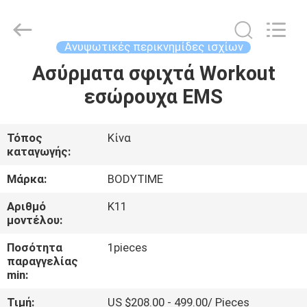
Xinhan
Fumao
Technology
Co.,
Ltd..
Ανυψωτικές περικνημίδες ισχίων
All
Rights
Ασύρματα σφιχτά Workout
ΣΠΊΤΙ
Reserved.
εσώρουχα EMS
ΠΡΟΪΌΝΤΑ
Τόπος
Κίνα
καταγωγής:
ΠΕΡΊΠΟΥ
ΕΜΕΊΣ
Μάρκα:
BODYTIME
Αριθμό
K11
μοντέλου:
ΓΎΡΟΣ
ΕΡΓΟΣΤΑΣΊΩΝ
Ποσότητα
1pieces
παραγγελίας
min:
ΠΟΙΟΤΙΚΌΣ
Τιμή:
US $208.00 - 499.00/ Pieces