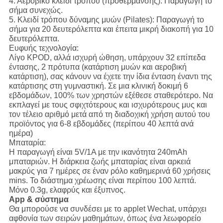
4. Αεροβικό κλειδί τρόπου (προθέρμανσης): Παραγωγή το
σήμα συνεχώς.
5. Κλειδί τρόπου δύναμης μυών (Pilates): Παραγωγή το
σήμα για 20 δευτερόλεπτα και έπειτα μικρή διακοπή για 10
δευτερόλεπτα.
Ευφυής τεχνολογία:
Λίγο KPOD, αλλά ισχυρή ώθηση, υπάρχουν 32 επίπεδα
έντασης, 2 πρότυπα (κατάρτιση μυών και αεροβική
κατάρτιση), σας κάνουν να έχετε την ίδια ένταση έναντι της
κατάρτισης στη γυμναστική. Σε μια κλινική δοκιμή 6
εβδομάδων, 100% των χρηστών εξέθεσε σταθερότερο. Να
εκπλαγεί με τους σφιχτότερους και ισχυρότερους μυς και
τον τέλειο αριθμό μετά από τη διαδοχική χρήση αυτού του
προϊόντος για 6-8 εβδομάδες (περίπου 40 λεπτά ανά
ημέρα)
Μπαταρία:
Η παραγωγή είναι 5V/1A με την ικανότητα 240mAh
μπαταριών. Η διάρκεια ζωής μπαταρίας είναι αρκειά
μακρύς για 7 ημέρες σε έναν ρόλο καθημερινά 60 χρήσεις
mins. Το διάστημα χρέωσης είναι περίπου 100 λεπτά.
Μόνο 0.3g, ελαφρύς και έξυπνος.
App & σύστημα
Θα μπορούσε να συνδέσει με το applet Wechat, υπάρχει
αφθονία των σειρών μαθημάτων, όπως ένα λεωφορείο