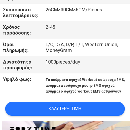
ΈΛΕΓΧΟΣ
Συσκευασία
26CM×30CM×6CM/Pieces
λεπτομέρειες:
ΜΑΣ
Χρόνος
2-45
ΕΛΆΤΕ
παράδοσης:
ΣΕ
Όροι
L/C, D/A, D/P, T/T, Western Union,
πληρωμής:
MoneyGram
ΕΠΑΦΉ
ΜΕ
Δυνατότητα
1000pieces/day
προσφοράς:
ΝΈΑ
Υψηλό φως:
,
Τα ασύρματα σφιχτά Workout εσώρουχα EMS
,
ασύρματα εσώρουχα μέσης EMS σφιχτά
ασύρματο σφιχτό workout EMS ασθμαίνουν
ΠΕΡΙΠΤΏΣΕΙΣ
ΚΑΛΎΤΕΡΗ ΤΙΜΉ
ΖΗΤΉΣΤΕ
ΈΝΑ