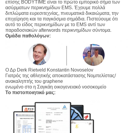
επίσης BODYTIME είναι το πρώτο εμπορικό σήμα των
ασύρματων περικνημίδων EMS. Έχουμε πολλά
διπλώματα ευρεσιτεχνίας, πνευματικά δικαιώματα, την
επιχείρηση και τα παγκόσμια σημάδια. Πιστεύουμε ότι
αυτό το είδος περικνημίδων με το EMS αντί των
παραδοσιακών afterwords περικνημίδων σύντομα.
Ομάδα παθολόγων:
Ο Δρ Derk Rietveld Konstantin Novoselov
Γιατρός της αθλητικής αποκατάστασης Νομπελίστας/
ανακαληπτής του graphene
ενωμένο στο η Σαγκάη οικογενειακό νοσοκομείο
Το πιστοποιητικό μας: