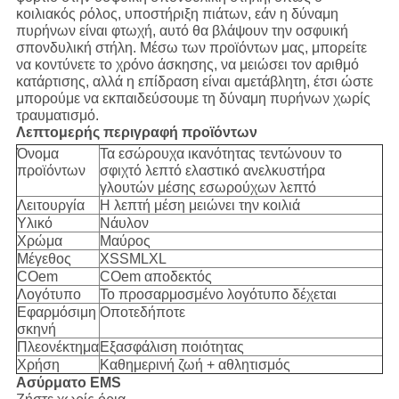
κοιλιακός ρόλος, υποστήριξη πιάτων, εάν η δύναμη
πυρήνων είναι φτωχή, αυτό θα βλάψουν την οσφυική
σπονδυλική στήλη. Μέσω των προϊόντων μας, μπορείτε
να κοντύνετε το χρόνο άσκησης, να μειώσει τον αριθμό
κατάρτισης, αλλά η επίδραση είναι αμετάβλητη, έτσι ώστε
μπορούμε να εκπαιδεύσουμε τη δύναμη πυρήνων χωρίς
τραυματισμό.
Λεπτομερής περιγραφή προϊόντων
Όνομα
Τα εσώρουχα ικανότητας τεντώνουν το
προϊόντων
σφιχτό λεπτό ελαστικό ανελκυστήρα
γλουτών μέσης εσωρούχων λεπτό
Λειτουργία
Η λεπτή μέση μειώνει την κοιλιά
Υλικό
Νάυλον
Χρώμα
Μαύρος
Μέγεθος
XSSMLXL
COem
COem αποδεκτός
Λογότυπο
Το προσαρμοσμένο λογότυπο δέχεται
Εφαρμόσιμη
Οποτεδήποτε
σκηνή
Πλεονέκτημα
Εξασφάλιση ποιότητας
Χρήση
Καθημερινή ζωή + αθλητισμός
Ασύρματο EMS