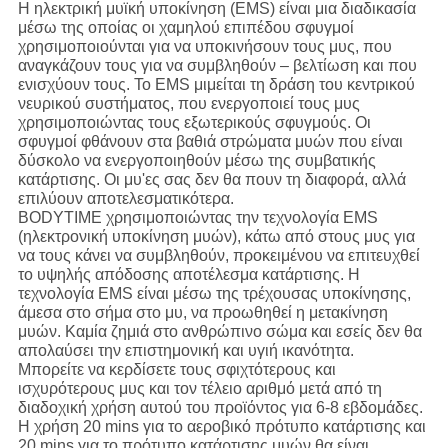
Η ηλεκτρική μυϊκή υποκίνηση (EMS) είναι μια διαδικασία
μέσω της οποίας οι χαμηλού επιπέδου σφυγμοί
χρησιμοποιούνται για να υποκινήσουν τους μυς, που
αναγκάζουν τους για να συμβληθούν – βελτίωση και που
ενισχύουν τους. Το EMS μιμείται τη δράση του κεντρικού
νευρικού συστήματος, που ενεργοποιεί τους μυς
χρησιμοποιώντας τους εξωτερικούς σφυγμούς. Οι
σφυγμοί φθάνουν στα βαθιά στρώματα μυών που είναι
δύσκολο να ενεργοποιηθούν μέσω της συμβατικής
κατάρτισης. Οι μυ'ες σας δεν θα πουν τη διαφορά, αλλά
επιλύουν αποτελεσματικότερα.
BODYTIME χρησιμοποιώντας την τεχνολογία EMS
(ηλεκτρονική υποκίνηση μυών), κάτω από στους μυς για
να τους κάνει να συμβληθούν, προκειμένου να επιτευχθεί
το υψηλής απόδοσης αποτέλεσμα κατάρτισης. Η
τεχνολογία EMS είναι μέσω της τρέχουσας υποκίνησης,
άμεσα στο σήμα στο μυ, να προωθηθεί η μετακίνηση
μυών. Καμία ζημιά στο ανθρώπινο σώμα και εσείς δεν θα
απολαύσει την επιστημονική και υγιή ικανότητα.
Μπορείτε να κερδίσετε τους σφιχτότερους και
ισχυρότερους μυς και τον τέλειο αριθμό μετά από τη
διαδοχική χρήση αυτού του προϊόντος για 6-8 εβδομάδες.
Η χρήση 20 mins για το αεροβικό πρότυπο κατάρτισης και
20 mins για το πρότυπο κατάρτισης μυών θα είναι