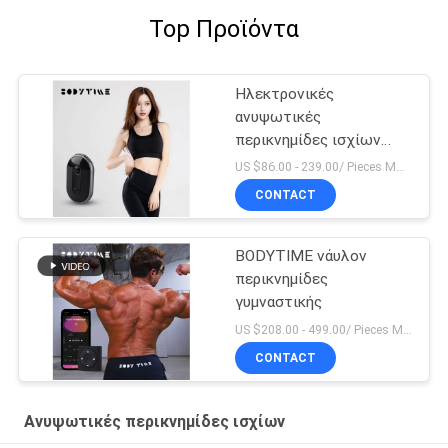
Top Προϊόντα
Ηλεκτρονικές
ανυψωτικές
περικνημίδες ισχίων
υποκίνησης μυών
US $86.00 - 239.00/ Pieces MOQ:1pieces
CONTACT
BODYTIME νάυλον
περικνημίδες
γυμναστικής
US $208.00 - 499.00/ Pieces MOQ:1pieces
CONTACT
Ανυψωτικές περικνημίδες ισχίων