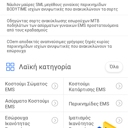
Νάυλον μαύρες SML μεγέθους γυναίκες περικνημίδων
BODYTIME ισχίων ανυψωτικές που ανακυκλώνουν τα σορτς
Οδηγώντας σορτς ανακύκλωσης εσωρούχων MTB
ποδηλάτων των ασύρματων γυναικών EMS προστατευόμενα
από τους κραδασμούς
COem αποδεκτές αναπνεύσιμες γρήγορες ξηρές κυρίες
περικνημίδων ισχίων ανυψωτικές που ανακυκλώνουν τα
εσώρουχα
Λαϊκή κατηγορία
Όλα
Κοστούμι Σώματος 
Κοστούμι 
EMS
Κατάρτισης EMS
Ασύρματο Κοστούμι 
Περικνημίδες EMS
EMS
Εσώρουχα 
Ιματισμός 
Ικανότητας 
Ικανότητας 