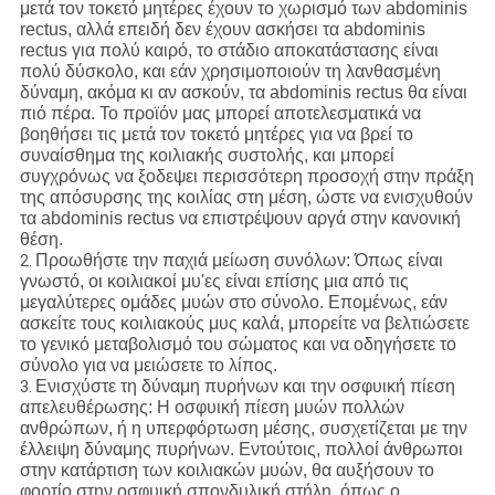
μετά τον τοκετό μητέρες έχουν το χωρισμό των abdominis
rectus, αλλά επειδή δεν έχουν ασκήσει τα abdominis
rectus για πολύ καιρό, το στάδιο αποκατάστασης είναι
πολύ δύσκολο, και εάν χρησιμοποιούν τη λανθασμένη
δύναμη, ακόμα κι αν ασκούν, τα abdominis rectus θα είναι
πιό πέρα. Το προϊόν μας μπορεί αποτελεσματικά να
βοηθήσει τις μετά τον τοκετό μητέρες για να βρεί το
συναίσθημα της κοιλιακής συστολής, και μπορεί
συγχρόνως να ξοδεψει περισσότερη προσοχή στην πράξη
της απόσυρσης της κοιλίας στη μέση, ώστε να ενισχυθούν
τα abdominis rectus να επιστρέψουν αργά στην κανονική
θέση.
Προωθήστε την παχιά μείωση συνόλων: Όπως είναι
2.
γνωστό, οι κοιλιακοί μυ'ες είναι επίσης μια από τις
μεγαλύτερες ομάδες μυών στο σύνολο. Επομένως, εάν
ασκείτε τους κοιλιακούς μυς καλά, μπορείτε να βελτιώσετε
το γενικό μεταβολισμό του σώματος και να οδηγήσετε το
σύνολο για να μειώσετε το λίπος.
Ενισχύστε τη δύναμη πυρήνων και την οσφυική πίεση
3.
απελευθέρωσης: Η οσφυική πίεση μυών πολλών
ανθρώπων, ή η υπερφόρτωση μέσης, συσχετίζεται με την
έλλειψη δύναμης πυρήνων. Εντούτοις, πολλοί άνθρωποι
στην κατάρτιση των κοιλιακών μυών, θα αυξήσουν το
φορτίο στην οσφυική σπονδυλική στήλη, όπως ο